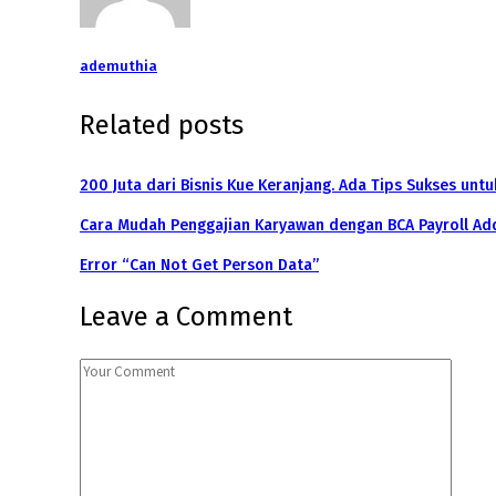
ademuthia
Related posts
200 Juta dari Bisnis Kue Keranjang. Ada Tips Sukses untu
Cara Mudah Penggajian Karyawan dengan BCA Payroll Add
Error “Can Not Get Person Data”
Leave a Comment