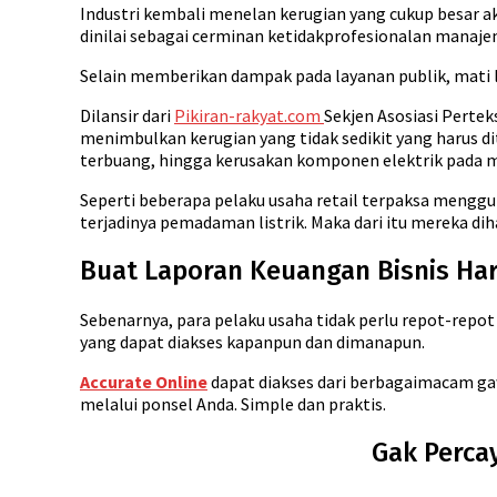
Industri kembali menelan kerugian yang cukup besar aki
dinilai sebagai cerminan ketidakprofesionalan manaje
Selain memberikan dampak pada layanan publik, mati l
Dilansir dari
Pikiran-rakyat.com
Sekjen Asosiasi Perte
menimbulkan kerugian yang tidak sedikit yang harus di
terbuang, hingga kerusakan komponen elektrik pada m
Seperti beberapa pelaku usaha retail terpaksa meng
terjadinya pemadaman listrik. Maka dari itu mereka d
Buat Laporan Keuangan Bisnis Hari
Sebenarnya, para pelaku usaha tidak perlu repot-repot
yang dapat diakses kapanpun dan dimanapun.
Accurate Online
dapat diakses dari berbagaimacam gawa
melalui ponsel Anda. Simple dan praktis.
Gak Percay