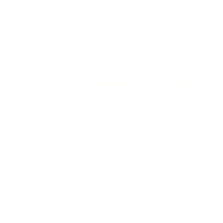
Rekomendasi
Liquid saltnic terbaik
2023