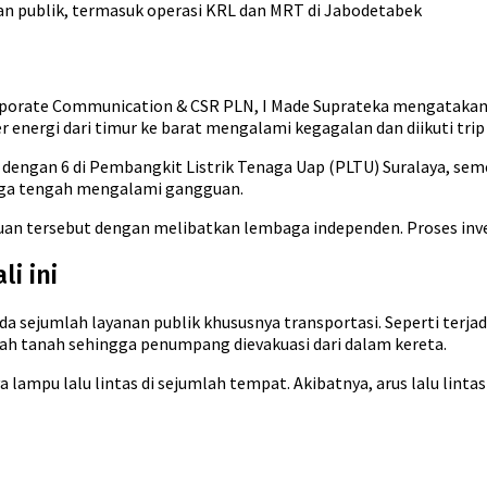
n publik, termasuk operasi KRL dan MRT di Jabodetabek
orporate Communication & CSR PLN, I Made Suprateka mengatakan 
energi dari timur ke barat mengalami kegagalan dan diikuti trip 
 dengan 6 di Pembangkit Listrik Tenaga Uap (PLTU) Suralaya, semen
juga tengah mengalami gangguan.
n tersebut dengan melibatkan lembaga independen. Proses inves
i ini
 sejumlah layanan publik khususnya transportasi. Seperti terja
h tanah sehingga penumpang dievakuasi dari dalam kereta.
lampu lalu lintas di sejumlah tempat. Akibatnya, arus lalu lintas