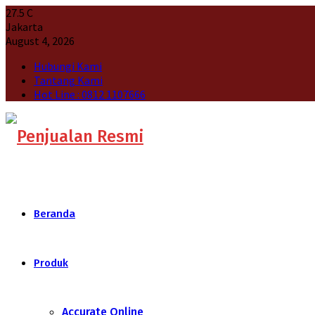
27.5
C
Jakarta
August 4, 2026
Hubungi Kami
Tantang Kami
Hot Line : 0812 1107666
Beranda
Produk
Accurate Online