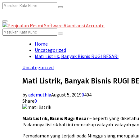
Search
Search
Primary
for:
Menu
Search
Search
for:
Home
Uncategorized
Mati Listrik, Banyak Bisnis RUGI BESAR!
Uncategorized
Mati Listrik, Banyak Bisnis RUGI B
by
ademuthia
August 5, 2019
0
404
Share
0
Mati Listrik, Bisnis Rugi Besar
– Seperti yang diketahu
Padamnya listrik kali ini mencakup wilayah-wilayah yang
Pemadaman yang terjadi pada Minggu siang merupakan 