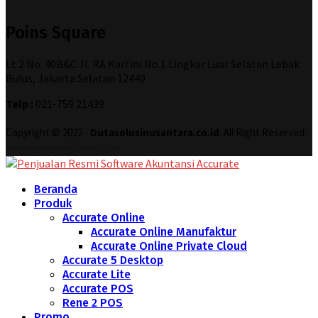
Poins Square
Lt 2 No. 40B&C Jl. RA Kartini No.1 Lingkar Luar Selatan Lebak
Bulus, Jakarta Selatan 12440
Telp :
021-759 21439
Copyright © 2022 -
Dutasolusinusantara.co.id
. All Right Reserved.
Designed and Developed by
Increase Digital
Beranda
Produk
Accurate Online
Accurate Online Manufaktur
Accurate Online Private Cloud
Accurate 5 Desktop
Accurate Lite
Accurate POS
Rene 2 POS
Promo