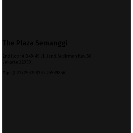
The Plaza Semanggi
2nd floor # B48-49 Jl. Jend. Sudirman Kav. 50
Jakarta 12930
Tlp :
(021) 25539834 / 25539856