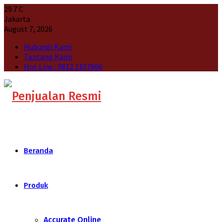
29.7
C
Jakarta
August 7, 2026
Hubungi Kami
Tantang Kami
Hot Line : 0812 1107666
Beranda
Produk
Accurate Online