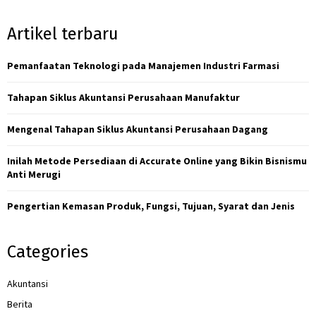
a
S
r
Artikel terbaru
c
E
h
f
Pemanfaatan Teknologi pada Manajemen Industri Farmasi
A
o
r
R
Tahapan Siklus Akuntansi Perusahaan Manufaktur
:
C
Mengenal Tahapan Siklus Akuntansi Perusahaan Dagang
H
Inilah Metode Persediaan di Accurate Online yang Bikin Bisnismu
Anti Merugi
Pengertian Kemasan Produk, Fungsi, Tujuan, Syarat dan Jenis
Categories
Akuntansi
Berita