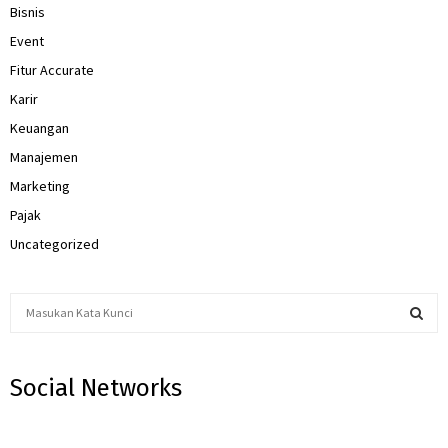
Bisnis
Event
Fitur Accurate
Karir
Keuangan
Manajemen
Marketing
Pajak
Uncategorized
S
e
a
S
r
Social Networks
c
E
h
f
A