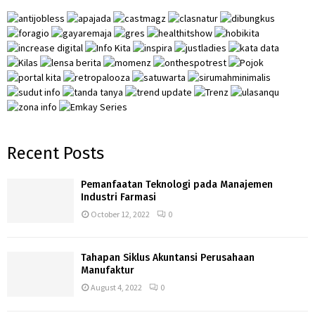
o
r
R
:
C
H
Recent Posts
Pemanfaatan Teknologi pada Manajemen
Industri Farmasi
October 12, 2022
0
Tahapan Siklus Akuntansi Perusahaan
Manufaktur
August 4, 2022
0