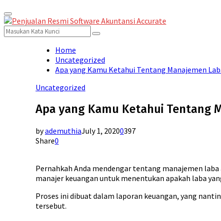
Primary
for:
Menu
Search
Search
for:
Home
Uncategorized
Apa yang Kamu Ketahui Tentang Manajemen Laba
Uncategorized
Apa yang Kamu Ketahui Tentang M
by
ademuthia
July 1, 2020
0
397
Share
0
Pernahkah Anda mendengar tentang manajemen laba ata
manajer keuangan untuk menentukan apakah laba yang
Proses ini dibuat dalam laporan keuangan, yang nanti
tersebut.