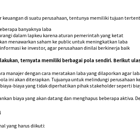
keuangan di suatu perusahaan, tentunya memiliki tujuan tertentu
 seberapa banyaknya laba
ikurangi dalam lapkeu karena aturan pemerintah yang ketat
kan menawarkan saham ke public untuk meningkatkan laba
formasi ke investor, agar perusahaan dinilai berkinerja baik
kukan, ternyata memiliki berbagai pola sendiri. Berikut ula
ra manajer dengan cara meratakan laba yang dilaporkan agar lab
ola ini akan diterapkan. Tujuanya untuk melindungi perusahaan k
aya-biaya yang tidak diperhatikan pihak stakeholder seperti biay
ankan biaya yang akan datang dan menghapus beberapa aktiva. Den
a
l yang harus diikuti: