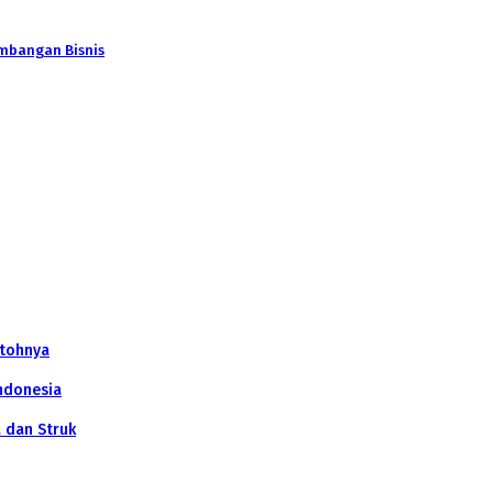
mbangan Bisnis
ntohnya
ndonesia
a dan Struk