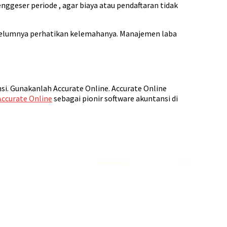
geser periode , agar biaya atau pendaftaran tidak
belumnya perhatikan kelemahanya. Manajemen laba
i. Gunakanlah Accurate Online. Accurate Online
Accurate Online
sebagai pionir software akuntansi di
Rekomendasi
Liquid saltnic terbaik
2023