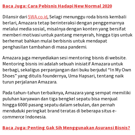
Baca Juga: Cara Pebisnis Hadapi New Normal 2020
Dilansir dari
SWA.co.id
, Selagi menunggu roda bisnis kembali
berlari, Amazara tetap berinteraksi dengan penggemarnya
melalui media sosial, misalnya dengan konten yang bersifat
memberi motivasi untuk pantang menyerah, hingga tips untuk
berhemat bahkan mulai berbisnis untuk mendapat
penghasilan tambahan di masa pandemi.
Amazara juga menyediakan sesi mentoring bisnis di website.
Mentoring bisnis ini adalah sebuah inisiatif Amazara untuk
berbagi, sekaligus perpanjangan dari buku berjudul “In My Own
Shoes” yang ditulis foundernya, Uma Hapsari, tentang naik
turun perjalanan Amazara.
Pada tahun-tahun terbaiknya, Amazara yang sempat memiliki
puluhan karyawan dan tiga bengkel sepatu bisa menjual
hingga 6000 pasang sepatu dalam sebulan, dan pernah
menduduki peringkat brand teratas di beberapa situs e-
commerce Indonesia.
Baca Juga: Penting Gak Sih Menggunakan Asuransi Bisnis?