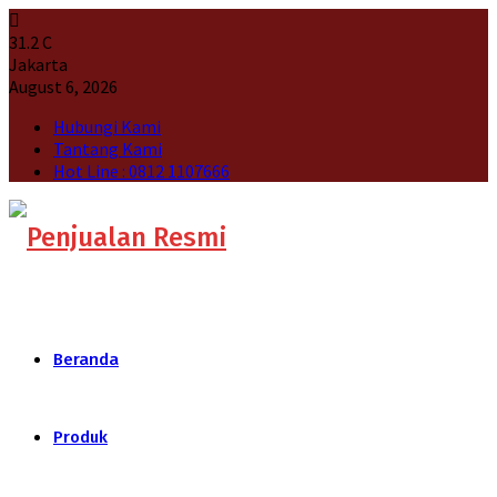
31.2
C
Jakarta
August 6, 2026
Hubungi Kami
Tantang Kami
Hot Line : 0812 1107666
Beranda
Produk