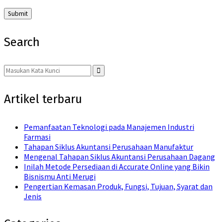
Search
Search
for:
Search
Artikel terbaru
Pemanfaatan Teknologi pada Manajemen Industri
Farmasi
Tahapan Siklus Akuntansi Perusahaan Manufaktur
Mengenal Tahapan Siklus Akuntansi Perusahaan Dagang
Inilah Metode Persediaan di Accurate Online yang Bikin
Bisnismu Anti Merugi
Pengertian Kemasan Produk, Fungsi, Tujuan, Syarat dan
Jenis