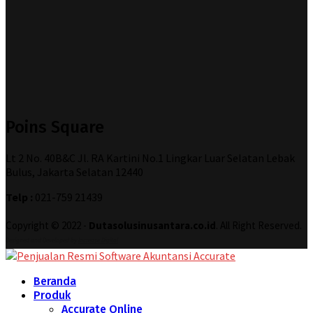
Poins Square
Lt 2 No. 40B&C Jl. RA Kartini No.1 Lingkar Luar Selatan Lebak
Bulus, Jakarta Selatan 12440
Telp :
021-759 21439
Copyright © 2022 -
Dutasolusinusantara.co.id
. All Right Reserved.
Designed and Developed by
Increase Digital
Beranda
Produk
Accurate Online