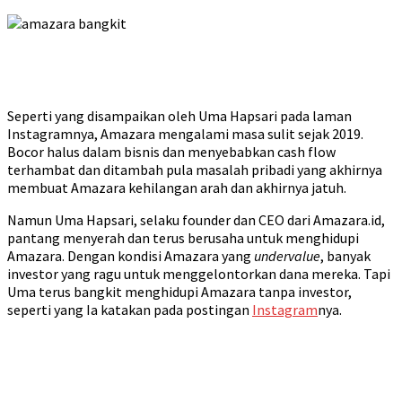
Seperti yang disampaikan oleh Uma Hapsari pada laman
Instagramnya, Amazara mengalami masa sulit sejak 2019.
Bocor halus dalam bisnis dan menyebabkan cash flow
terhambat dan ditambah pula masalah pribadi yang akhirnya
membuat Amazara kehilangan arah dan akhirnya jatuh.
Namun Uma Hapsari, selaku founder dan CEO dari Amazara.id,
pantang menyerah dan terus berusaha untuk menghidupi
Amazara. Dengan kondisi Amazara yang
undervalue
, banyak
investor yang ragu untuk menggelontorkan dana mereka. Tapi
Uma terus bangkit menghidupi Amazara tanpa investor,
seperti yang Ia katakan pada postingan
Instagram
nya.