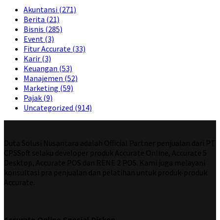
Akuntansi
(271)
Berita
(21)
Bisnis
(285)
Event
(3)
Fitur Accurate
(33)
Karir
(3)
Keuangan
(53)
Manajemen
(52)
Marketing
(59)
Pajak
(9)
Uncategorized
(914)
Duta Solusi Nusantara adalah Official Partner penjualan dari PT
CPSSoft selaku developer produk Accurate Online, Accurate 5
Desktop, Accurate POS dan RENE 2 POS. Kami juga melayani
konsultasi pra penjualan dan pelatihan untuk produk-produk
Accurate.