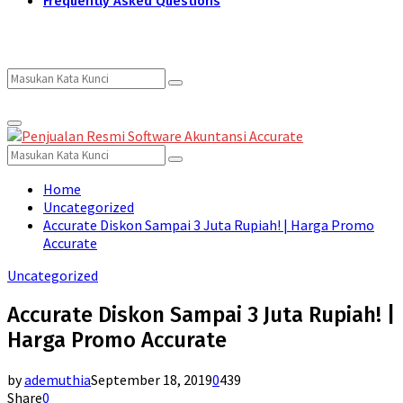
Frequently Asked Questions
Search
Search
Primary
for:
Menu
Search
Search
for:
Home
Uncategorized
Accurate Diskon Sampai 3 Juta Rupiah! | Harga Promo
Accurate
Uncategorized
Accurate Diskon Sampai 3 Juta Rupiah! |
Harga Promo Accurate
by
ademuthia
September 18, 2019
0
439
Share
0