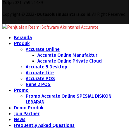
Telp :
021-759 21439
Copyright © 2022 -
Dutasolusinusantara.co.id
. All Right Reserved.
Designed and Developed by
Increase Digital
Beranda
Produk
Accurate Online
Accurate Online Manufaktur
Accurate Online Private Cloud
Accurate 5 Desktop
Accurate Lite
Accurate POS
Rene 2 POS
Promo
Promo Accurate Online SPESIAL DISKON
LEBARAN
Demo Produk
Join Partner
News
Frequently Asked Questions