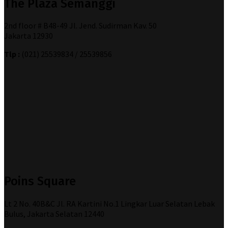
The Plaza Semanggi
2nd floor # B48-49 Jl. Jend. Sudirman Kav. 50
Jakarta 12930
Tlp :
(021) 25539834 / 25539856
Poins Square
Lt 2 No. 40B&C Jl. RA Kartini No.1 Lingkar Luar Selatan Lebak
Bulus, Jakarta Selatan 12440