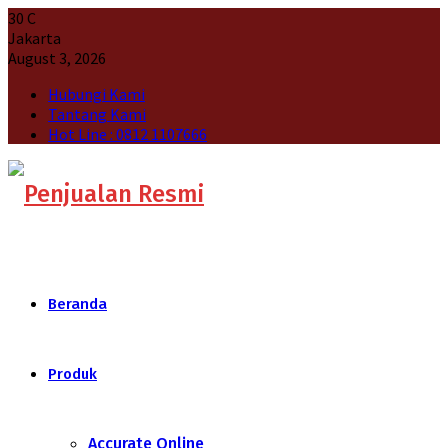
30
C
Jakarta
August 3, 2026
Hubungi Kami
Tantang Kami
Hot Line : 0812 1107666
Beranda
Produk
Accurate Online