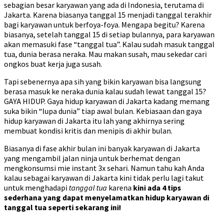
sebagian besar karyawan yang ada di Indonesia, terutama di
Jakarta. Karena biasanya tanggal 15 menjadi tanggal terakhir
bagi karyawan untuk berfoya-foya. Mengapa begitu? Karena
biasanya, setelah tanggal 15 di setiap bulannya, para karyawan
akan memasuki fase “tanggal tua”. Kalau sudah masuk tanggal
tua, dunia berasa neraka. Mau makan susah, mau sekedar cari
ongkos buat kerja juga susah.
Tapi sebenernya apa sih yang bikin karyawan bisa langsung
berasa masuk ke neraka dunia kalau sudah lewat tanggal 15?
GAYA HIDUP. Gaya hidup karyawan di Jakarta kadang memang
suka bikin “lupa dunia” tiap awal bulan. Kebiasaan dan gaya
hidup karyawan di Jakarta itu lah yang akhirnya sering
membuat kondisi kritis dan menipis di akhir bulan.
Biasanya di fase akhir bulan ini banyak karyawan di Jakarta
yang mengambil jalan ninja untuk berhemat dengan
mengkonsumsi mie instant 3x sehari. Namun tahu kah Anda
kalau sebagai karyawan di Jakarta kini tidak perlu lagi takut
untuk menghadapi
tanggal tua
karena
kini ada 4 tips
sederhana yang dapat menyelamatkan hidup karyawan di
tanggal tua seperti sekarang ini!