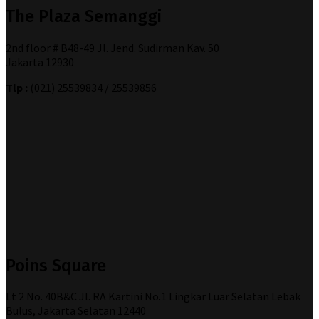
The Plaza Semanggi
2nd floor # B48-49 Jl. Jend. Sudirman Kav. 50
Jakarta 12930
Tlp :
(021) 25539834 / 25539856
Poins Square
Lt 2 No. 40B&C Jl. RA Kartini No.1 Lingkar Luar Selatan Lebak
Bulus, Jakarta Selatan 12440