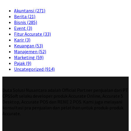
Akuntansi
(271)
Berita
(21)
Bisnis
(285)
Event
(3)
Fitur Accurate
(33)
Karir
(3)
Keuangan
(53)
Manajemen
(52)
Marketing
(59)
Pajak
(9)
Uncategorized
(914)
Duta Solusi Nusantara adalah Official Partner penjualan dari PT
CPSSoft selaku developer produk Accurate Online, Accurate 5
Desktop, Accurate POS dan RENE 2 POS. Kami juga melayani
konsultasi pra penjualan dan pelatihan untuk produk-produk
Accurate.