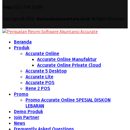
Telp :
021-759 21439
Copyright © 2022 -
Dutasolusinusantara.co.id
. All Right Reserved.
Designed and Developed by
Increase Digital
Beranda
Produk
Accurate Online
Accurate Online Manufaktur
Accurate Online Private Cloud
Accurate 5 Desktop
Accurate Lite
Accurate POS
Rene 2 POS
Promo
Promo Accurate Online SPESIAL DISKON
LEBARAN
Demo Produk
Join Partner
News
Frequently Asked Questions