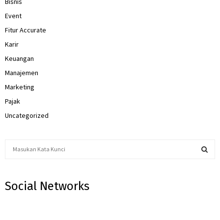
Bisnis
Event
Fitur Accurate
Karir
Keuangan
Manajemen
Marketing
Pajak
Uncategorized
S
e
a
S
r
Social Networks
c
E
h
f
A
o