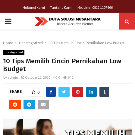
Hubungi Kami
Tantang Kami
Hot Line : 0812 1107666
PRIMARY
MENU
Home
Uncategorized
10 Tips Memilih Cincin Pernikahan Low Budget
Uncategorized
10 Tips Memilih Cincin Pernikahan Low
Budget
by
admin
October 11, 2020
0
645
SHARE
0