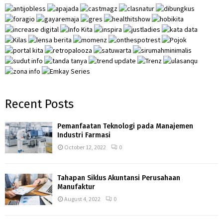
r
R
:
C
H
Recent Posts
Pemanfaatan Teknologi pada Manajemen
Industri Farmasi
October 12, 2022
0
Tahapan Siklus Akuntansi Perusahaan
Manufaktur
August 4, 2022
0