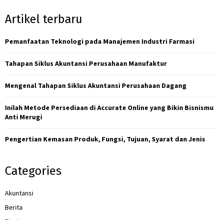
S
r
Artikel terbaru
c
E
h
f
Pemanfaatan Teknologi pada Manajemen Industri Farmasi
A
o
r
R
Tahapan Siklus Akuntansi Perusahaan Manufaktur
:
C
Mengenal Tahapan Siklus Akuntansi Perusahaan Dagang
H
Inilah Metode Persediaan di Accurate Online yang Bikin Bisnismu
Anti Merugi
Pengertian Kemasan Produk, Fungsi, Tujuan, Syarat dan Jenis
Categories
Akuntansi
Berita