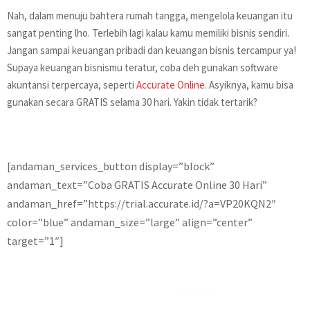
Nah, dalam menuju bahtera rumah tangga, mengelola keuangan itu
sangat penting lho. Terlebih lagi kalau kamu memiliki bisnis sendiri.
Jangan sampai keuangan pribadi dan keuangan bisnis tercampur ya!
Supaya keuangan bisnismu teratur, coba deh gunakan software
akuntansi terpercaya, seperti
Accurate Online
. Asyiknya, kamu bisa
gunakan secara GRATIS selama 30 hari. Yakin tidak tertarik?
[andaman_services_button display=”block”
andaman_text=”Coba GRATIS Accurate Online 30 Hari”
andaman_href=”https://trial.accurate.id/?a=VP20KQN2″
color=”blue” andaman_size=”large” align=”center”
target=”1″]
Rekomendasi
Liquid saltnic terbaik
2023