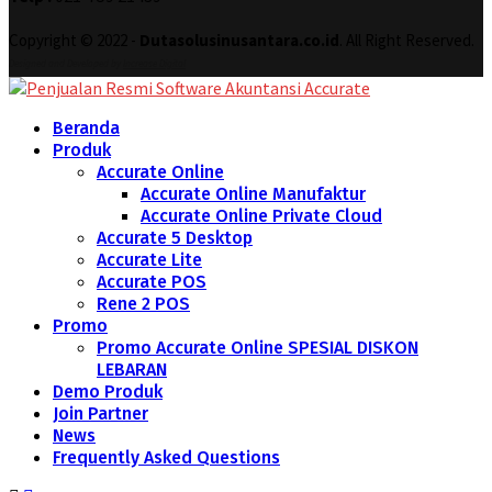
Copyright © 2022 -
Dutasolusinusantara.co.id
. All Right Reserved.
Designed and Developed by
Increase Digital
Beranda
Produk
Accurate Online
Accurate Online Manufaktur
Accurate Online Private Cloud
Accurate 5 Desktop
Accurate Lite
Accurate POS
Rene 2 POS
Promo
Promo Accurate Online SPESIAL DISKON
LEBARAN
Demo Produk
Join Partner
News
Frequently Asked Questions