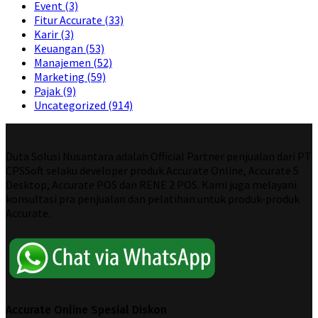
Event
(3)
Fitur Accurate
(33)
Karir
(3)
Keuangan
(53)
Manajemen
(52)
Marketing
(59)
Pajak
(9)
Uncategorized
(914)
Duta Solusi Nusantara adalah Official Partner penjualan dari PT
CPSSoft selaku developer produk Accurate Online, Accurate 5
Desktop, Accurate POS dan RENE 2 POS. Kami juga melayani
konsultasi pra penjualan dan pelatihan untuk produk-produk
Accurate.
Accurate Online Spesial Diskon