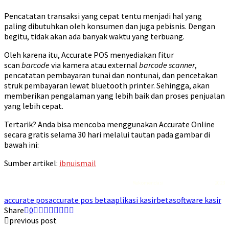
Pencatatan transaksi yang cepat tentu menjadi hal yang
paling dibutuhkan oleh konsumen dan juga pebisnis. Dengan
begitu, tidak akan ada banyak waktu yang terbuang.
Oleh karena itu, Accurate POS menyediakan fitur
scan
barcode
via kamera atau external
barcode
scanner
,
pencatatan pembayaran tunai dan nontunai, dan pencetakan
struk pembayaran lewat bluetooth printer. Sehingga, akan
memberikan pengalaman yang lebih baik dan proses penjualan
yang lebih cepat.
Tertarik? Anda bisa mencoba menggunakan Accurate Online
secara gratis selama 30 hari melalui tautan pada gambar di
bawah ini:
Sumber artikel:
ibnuismail
Rekomendasi
Liquid saltnic terbaik
2023
accurate pos
accurate pos beta
aplikasi kasir
beta
software kasir
Share
0
previous post