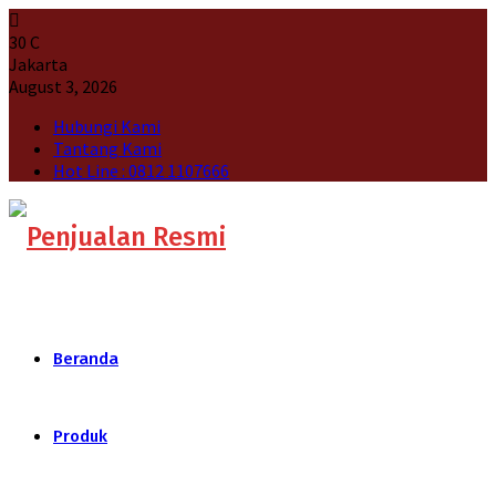
30
C
Jakarta
August 3, 2026
Hubungi Kami
Tantang Kami
Hot Line : 0812 1107666
Beranda
Produk