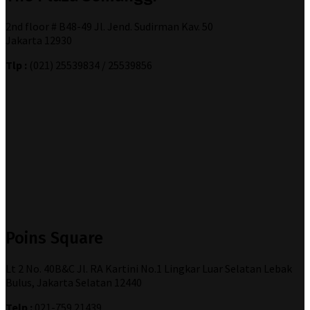
2nd floor # B48-49 Jl. Jend. Sudirman Kav. 50
Jakarta 12930
Tlp :
(021) 25539834 / 25539856
Poins Square
Lt 2 No. 40B&C Jl. RA Kartini No.1 Lingkar Luar Selatan Lebak
Bulus, Jakarta Selatan 12440
Telp :
021-759 21439