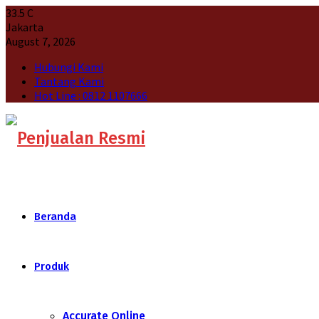
33.5
C
Jakarta
August 7, 2026
Hubungi Kami
Tantang Kami
Hot Line : 0812 1107666
Beranda
Produk
Accurate Online