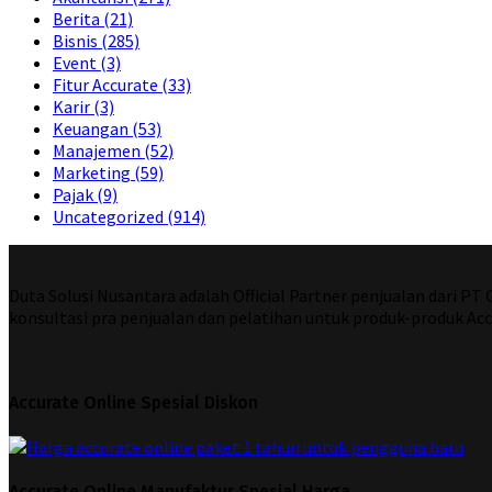
Berita
(21)
Bisnis
(285)
Event
(3)
Fitur Accurate
(33)
Karir
(3)
Keuangan
(53)
Manajemen
(52)
Marketing
(59)
Pajak
(9)
Uncategorized
(914)
Duta Solusi Nusantara adalah Official Partner penjualan dari P
konsultasi pra penjualan dan pelatihan untuk produk-produk Acc
Accurate Online Spesial Diskon
Accurate Online Manufaktur Spesial Harga