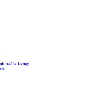
i
snismu Anti Merugi
nis