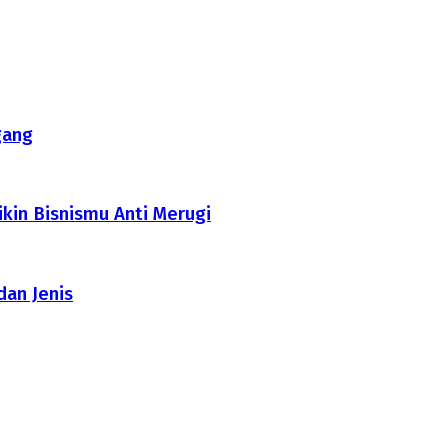
gang
ikin Bisnismu Anti Merugi
dan Jenis