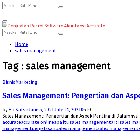
Search
Search
Primary
for:
Menu
Search
Search
for:
Home
sales management
Tag : sales management
Bisnis
Marketing
Sales Management: Pengertian dan Asp
by
Eri Katsir
June 5, 2021
July 14, 2021
0
610
Sales Management: Pengertian dan Aspek Penting di Dalamnya P
accurate
accurate online
apa itu sales management
arti sales m
management
penjelasan sales management
sales management
Jadikan hari-harimu lebih segar dan menyenangkan dengan
Emkay Blast Lite Lychee
! Dengan r