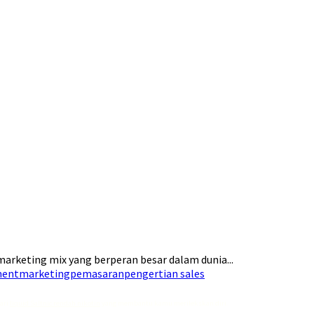
arketing mix yang berperan besar dalam dunia...
ment
marketing
pemasaran
pengertian sales
dari
liquid Saltnic rendah nikotin
yang membantu kamu merilekskan diri.