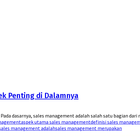
ek Penting di Dalamnya
ada dasarnya, sales management adalah salah satu bagian dari m
anagement
aspek utama sales management
definisi sales manage
sales management adalah
sales management merupakan
asa buah leci yang segar dan sensasi dingin yang bikin kamu merasa nyaman, rasakan juga manfaat 