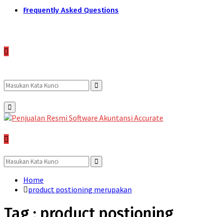
Frequently Asked Questions
Search
Search
Primary
Menu
for:
Search
for:
Search
Home
product postioning merupakan
Tag : product postioning