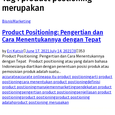
merupakan
Bisnis
Marketing
Product Positioning: Pengertian dan
Cara Menentukannya dengan Tepat
by
Eri Katsir
June 17, 2021
July 14, 2021
0
353
Product Positioning: Pengertian dan Cara Menentukannya
dengan Tepat Product positioning atau yang dalam bahasa
Indonesianya diartikan dengan penentuan posisi produk atau
pemosisian produk adalah suatu...
accurate
accurate online
apa itu product postioning
arti product
postioning
cara menentukan product postioning
definisi
product postioning
manajemen
marketing
pendekatan product
postioning
pengertian product postioning
penjellasan product
postioning
product postioning
product postioning
adalah
product postioning merupakan
Jadikan hari-harimu lebih segar dan menyenangkan dengan
Emkay Blast Lite Lychee
! Dengan
rasa buah leci yang segar dan sensasi dingin yang bikin kamu merasa nyaman, rasakan juga