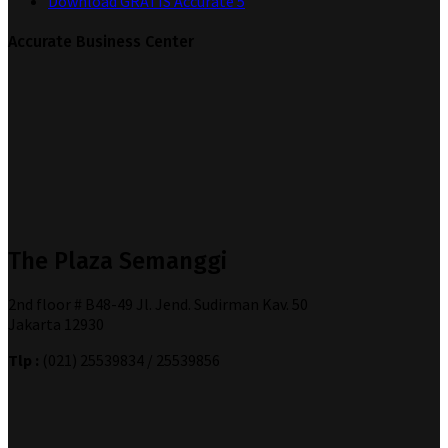
Download GRATIS Accurate 5
Accurate Business Center
The Plaza Semanggi
2nd floor # B48-49 Jl. Jend. Sudirman Kav. 50
Jakarta 12930
Tlp :
(021) 25539834 / 25539856