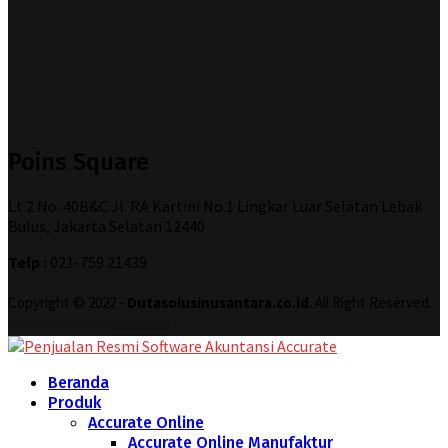
Poins Square
Lt 2 No. 40B&C Jl. RA Kartini No.1 Lingkar Luar Selatan Lebak
Bulus, Jakarta Selatan 12440
Telp :
021-759 21439
Copyright © 2022 -
Dutasolusinusantara.co.id
. All Right Reserved.
Designed and Developed by
Increase Digital
Beranda
Produk
Accurate Online
Accurate Online Manufaktur