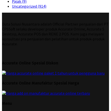
Pajak
(9)
Uncategorized
(914)
Duta Solusi Nusantara adalah Official Partner penjualan dari PT
CPSSoft selaku developer produk Accurate Online, Accurate 5
Desktop, Accurate POS dan RENE 2 POS. Kami juga melayani
konsultasi pra penjualan dan pelatihan untuk produk-produk
Accurate.
Accurate Online Spesial Diskon
Accurate Online Manufaktur Spesial Harga
Menu