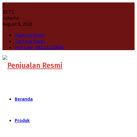
33.7
C
Jakarta
August 6, 2026
Hubungi Kami
Tantang Kami
Hot Line : 0812 1107666
Beranda
Produk