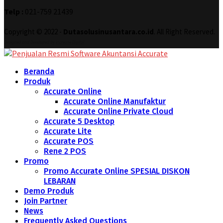
Telp :
021-759 21439
Copyright © 2022 -
Dutasolusinusantara.co.id
. All Right Reserved.
Designed and Developed by
Increase Digital
Beranda
Produk
Accurate Online
Accurate Online Manufaktur
Accurate Online Private Cloud
Accurate 5 Desktop
Accurate Lite
Accurate POS
Rene 2 POS
Promo
Promo Accurate Online SPESIAL DISKON
LEBARAN
Demo Produk
Join Partner
News
Frequently Asked Questions