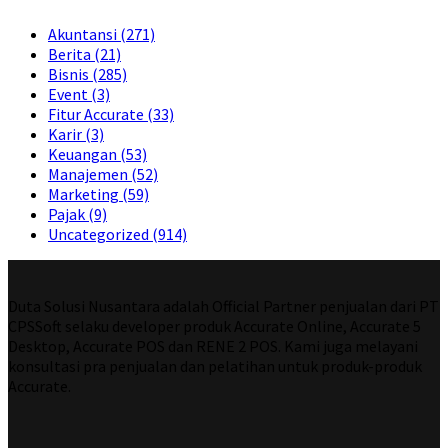
Akuntansi
(271)
Berita
(21)
Bisnis
(285)
Event
(3)
Fitur Accurate
(33)
Karir
(3)
Keuangan
(53)
Manajemen
(52)
Marketing
(59)
Pajak
(9)
Uncategorized
(914)
Duta Solusi Nusantara adalah Official Partner penjualan dari PT
CPSSoft selaku developer produk Accurate Online, Accurate 5
Desktop, Accurate POS dan RENE 2 POS. Kami juga melayani
konsultasi pra penjualan dan pelatihan untuk produk-produk
Accurate.