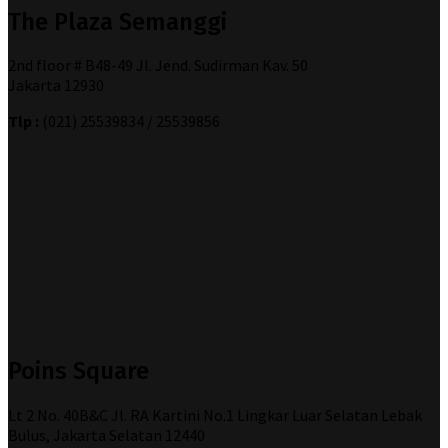
The Plaza Semanggi
2nd floor # B48-49 Jl. Jend. Sudirman Kav. 50
Jakarta 12930
Tlp :
(021) 25539834 / 25539856
Poins Square
Lt 2 No. 40B&C Jl. RA Kartini No.1 Lingkar Luar Selatan Lebak
Bulus, Jakarta Selatan 12440