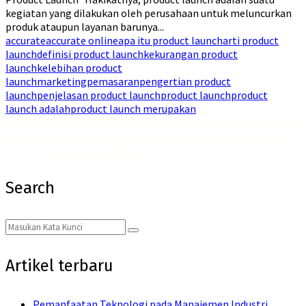
kegiatan yang dilakukan oleh perusahaan untuk meluncurkan
produk ataupun layanan barunya...
accurate
accurate online
apa itu product launch
arti product
launch
definisi product launch
kekurangan product
launch
kelebihan product
launch
marketing
pemasaran
pengertian product
launch
penjelasan product launch
product launch
product
launch adalah
product launch merupakan
Jadikan hari-harimu lebih segar dan menyenangkan dengan
Emkay Blast Lite Lychee
! Dengan
rasa buah leci yang segar dan sensasi dingin yang bikin kamu merasa nyaman, rasakan juga
manfaat dari
liquid Saltnic rendah nikotin
yang membantu kamu merilekskan diri.
Search
Search
Search
for:
Artikel terbaru
Pemanfaatan Teknologi pada Manajemen Industri