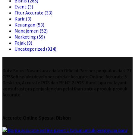
Bisnis
(285)
Event
(3)
Fitur Accurate
(33)
Karir
(3)
Keuangan
(53)
Manajemen
(52)
Marketing
(59)
Pajak
(9)
Uncategorized
(914)
Duta Solusi Nusantara adalah Official Partner penjualan dari PT
CPSSoft selaku developer produk Accurate Online, Accurate 5
Desktop, Accurate POS dan RENE 2 POS. Kami juga melayani
konsultasi pra penjualan dan pelatihan untuk produk-produk
Accurate.
Accurate Online Spesial Diskon