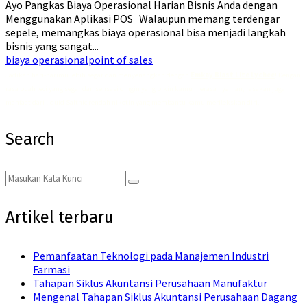
Ayo Pangkas Biaya Operasional Harian Bisnis Anda dengan
Menggunakan Aplikasi POS Walaupun memang terdengar
sepele, memangkas biaya operasional bisa menjadi langkah
bisnis yang sangat...
biaya operasional
point of sales
Jadikan hari-harimu lebih segar dan menyenangkan dengan
Emkay Blast Lite Lychee
! Dengan
rasa buah leci yang segar dan sensasi dingin yang bikin kamu merasa nyaman, rasakan juga
manfaat dari
liquid Saltnic rendah nikotin
yang membantu kamu merilekskan diri.
Search
Search
Search
for:
Artikel terbaru
Pemanfaatan Teknologi pada Manajemen Industri
Farmasi
Tahapan Siklus Akuntansi Perusahaan Manufaktur
Mengenal Tahapan Siklus Akuntansi Perusahaan Dagang