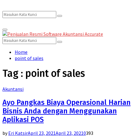
Search
Search
Primary
for:
Menu
Search
Search
for:
Home
point of sales
Tag : point of sales
Akuntansi
Ayo Pangkas Biaya Operasional Harian
Bisnis Anda dengan Menggunakan
Aplikasi POS
by
Eri Katsir
April 23, 2021
April 23, 2021
0
393