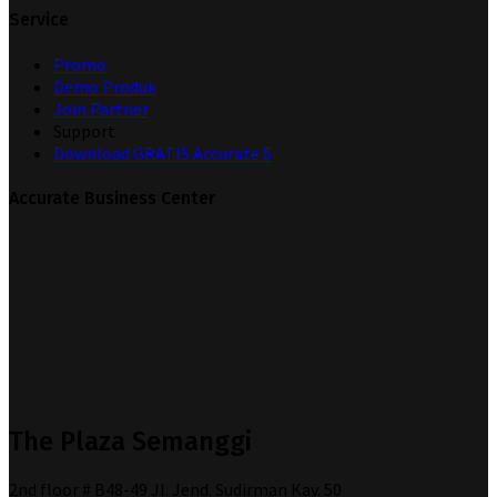
Service
Promo
Demo Produk
Join Partner
Support
Download GRATIS Accurate 5
Accurate Business Center
The Plaza Semanggi
2nd floor # B48-49 Jl. Jend. Sudirman Kav. 50