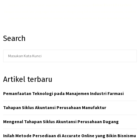
Jadikan hari-harimu lebih segar dan menyenangkan dengan
Emkay Blast Lite Lychee
!
Dengan rasa buah leci yang segar dan sensasi dingin yang bikin kamu merasa nyaman, rasakan
juga manfaat dari
liquid Saltnic rendah nikotin
yang membantu kamu merilekskan diri.
Search
S
S
e
a
E
r
Artikel terbaru
c
A
h
f
Pemanfaatan Teknologi pada Manajemen Industri Farmasi
R
o
r
C
Tahapan Siklus Akuntansi Perusahaan Manufaktur
:
H
Mengenal Tahapan Siklus Akuntansi Perusahaan Dagang
Inilah Metode Persediaan di Accurate Online yang Bikin Bisnismu