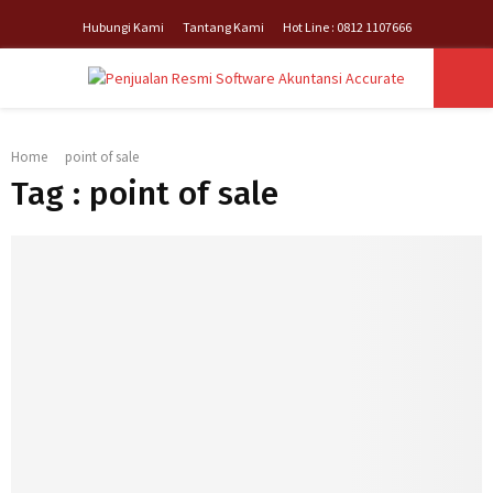
Hubungi Kami
Tantang Kami
Hot Line : 0812 1107666
PRIMARY
Home
point of sale
MENU
Tag : point of sale