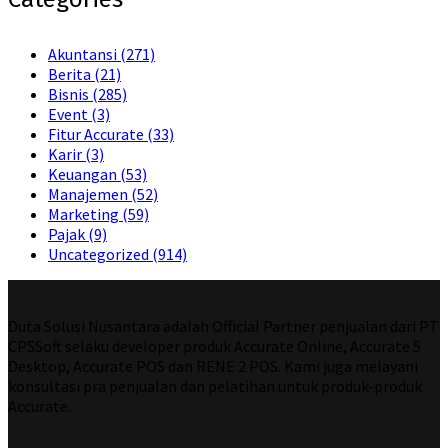
Akuntansi
(271)
Berita
(21)
Bisnis
(285)
Event
(3)
Fitur Accurate
(33)
Karir
(3)
Keuangan
(53)
Manajemen
(52)
Marketing
(59)
Pajak
(9)
Uncategorized
(914)
Duta Solusi Nusantara adalah Official Partner penjualan dari PT
CPSSoft selaku developer produk Accurate Online, Accurate 5
Desktop, Accurate POS dan RENE 2 POS. Kami juga melayani
konsultasi pra penjualan dan pelatihan untuk produk-produk
Accurate.