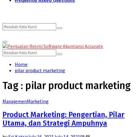
Frequently Asked Questions
Search
Search
Primary
for:
Menu
Search
Search
for:
Home
pilar product marketing
Tag : pilar product marketing
Manajemen
Marketing
Product Marketing: Pengertian, Pilar
Utama, dan Strategi Ampuhnya
by
Eri Katsir
July 16, 2021
July 14, 2021
0
548