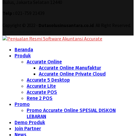
Bulus, Jakarta Selatan 12440
Telp :
021-759 21439
Copyright © 2022 -
Dutasolusinusantara.co.id
. All Right Reserved.
Designed and Developed by
Increase Digital
Beranda
Produk
Accurate Online
Accurate Online Manufaktur
Accurate Online Private Cloud
Accurate 5 Desktop
Accurate Lite
Accurate POS
Rene 2 POS
Promo
Promo Accurate Online SPESIAL DISKON
LEBARAN
Demo Produk
Join Partner
News