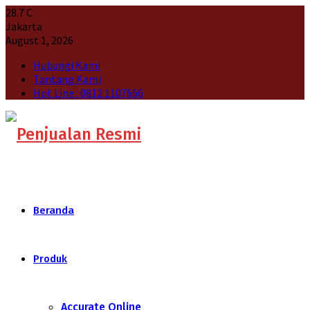
28.7
C
Jakarta
August 1, 2026
Hubungi Kami
Tantang Kami
Hot Line : 0812 1107666
Beranda
Produk
Accurate Online