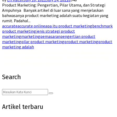
Product Marketing: Pengertian, Pilar Utama, dan Strategi
Ampuhnya Banyak artikel di luar sana yang menjelaskan
bahwasanya product marketing adalah suatu kegiatan yang
rumit. Padahal...
accurate
accurate online
apa itu product marketing
benchmark
product marketing
jenis strategi product
marketing
marketing
pemasaran
pengertian product
marketing
pilar product marketing
product marketing
product
marketing adalah
Jadikan hari-harimu lebih segar dan menyenangkan dengan
Emkay Blast Lite Lychee
! Dengan
rasa buah leci yang segar dan sensasi dingin yang bikin kamu merasa nyaman, rasakan juga
manfaat dari
liquid Saltnic rendah nikotin
yang membantu kamu merilekskan diri.
Search
Search
Search
for:
Artikel terbaru