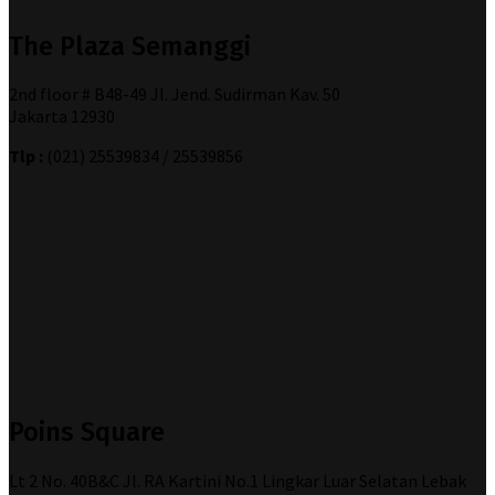
The Plaza Semanggi
2nd floor # B48-49 Jl. Jend. Sudirman Kav. 50
Jakarta 12930
Tlp :
(021) 25539834 / 25539856
Poins Square
Lt 2 No. 40B&C Jl. RA Kartini No.1 Lingkar Luar Selatan Lebak