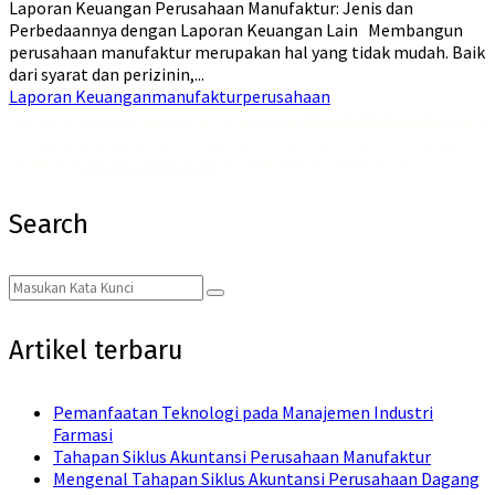
Laporan Keuangan Perusahaan Manufaktur: Jenis dan
Perbedaannya dengan Laporan Keuangan Lain Membangun
perusahaan manufaktur merupakan hal yang tidak mudah. Baik
dari syarat dan perizinin,...
Laporan Keuangan
manufaktur
perusahaan
Jadikan hari-harimu lebih segar dan menyenangkan dengan
Emkay Blast Lite Lychee
! Dengan
rasa buah leci yang segar dan sensasi dingin yang bikin kamu merasa nyaman, rasakan juga
manfaat dari
liquid Saltnic rendah nikotin
yang membantu kamu merilekskan diri.
Search
Search
Search
for:
Artikel terbaru
Pemanfaatan Teknologi pada Manajemen Industri
Farmasi
Tahapan Siklus Akuntansi Perusahaan Manufaktur
Mengenal Tahapan Siklus Akuntansi Perusahaan Dagang