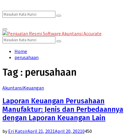
Search
Search
Primary
for:
Menu
Search
Search
for:
Home
perusahaan
Tag : perusahaan
Akuntansi
Keuangan
Laporan Keuangan Perusahaan
Manufaktur: Jenis dan Perbedaannya
dengan Laporan Keuangan Lain
by
Eri Katsir
April 21, 2021
April 20, 2021
0
450