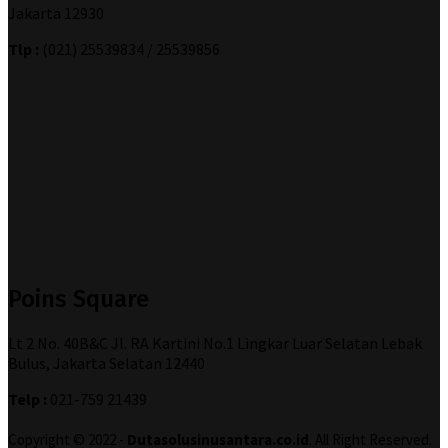
Jakarta 12930
Tlp :
(021) 25539834 / 25539856
Poins Square
Lt 2 No. 40B&C Jl. RA Kartini No.1 Lingkar Luar Selatan Lebak
Bulus, Jakarta Selatan 12440
Telp :
021-759 21439
Copyright © 2022 -
Dutasolusinusantara.co.id
. All Right Reserved.