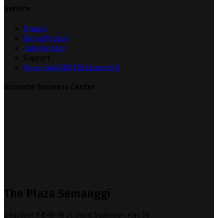
Service
Promo
Demo Produk
Join Partner
Support
Download GRATIS Accurate 5
Accurate Business Center
The Plaza Semanggi
2nd floor # B48-49 Jl. Jend. Sudirman Kav. 50