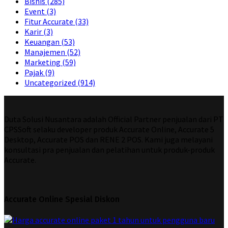
Bisnis
(285)
Event
(3)
Fitur Accurate
(33)
Karir
(3)
Keuangan
(53)
Manajemen
(52)
Marketing
(59)
Pajak
(9)
Uncategorized
(914)
Duta Solusi Nusantara adalah Official Partner penjualan dari PT
CPSSoft selaku developer produk Accurate Online, Accurate 5
Desktop, Accurate POS dan RENE 2 POS. Kami juga melayani
konsultasi pra penjualan dan pelatihan untuk produk-produk
Accurate.
Accurate Online Spesial Diskon