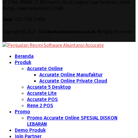
Lt 2 No. 40B&C Jl. RA Kartini No.1 Lingkar Luar Selatan Lebak
Bulus, Jakarta Selatan 12440
Telp :
021-759 21439
Copyright © 2022 -
Dutasolusinusantara.co.id
. All Right Reserved.
Designed and Developed by
Increase Digital
Beranda
Produk
Accurate Online
Accurate Online Manufaktur
Accurate Online Private Cloud
Accurate 5 Desktop
Accurate Lite
Accurate POS
Rene 2 POS
Promo
Promo Accurate Online SPESIAL DISKON
LEBARAN
Demo Produk
Join Partner