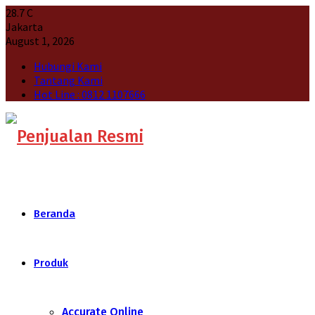
28.7
C
Jakarta
August 1, 2026
Hubungi Kami
Tantang Kami
Hot Line : 0812 1107666
Beranda
Produk
Accurate Online