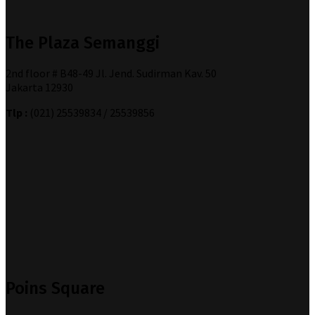
The Plaza Semanggi
2nd floor # B48-49 Jl. Jend. Sudirman Kav. 50
Jakarta 12930
Tlp :
(021) 25539834 / 25539856
Poins Square