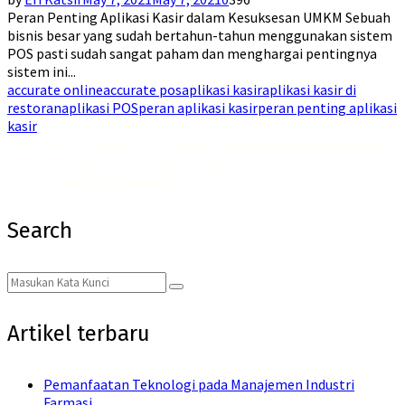
Peran Penting Aplikasi Kasir dalam Kesuksesan UMKM Sebuah
bisnis besar yang sudah bertahun-tahun menggunakan sistem
POS pasti sudah sangat paham dan menghargai pentingnya
sistem ini...
accurate online
accurate pos
aplikasi kasir
aplikasi kasir di
restoran
aplikasi POS
peran aplikasi kasir
peran penting aplikasi
kasir
Jadikan hari-harimu lebih segar dan menyenangkan dengan
Emkay Blast Lite Lychee
! Dengan
rasa buah leci yang segar dan sensasi dingin yang bikin kamu merasa nyaman, rasakan juga
manfaat dari
liquid Saltnic rendah nikotin
yang membantu kamu merilekskan diri.
Search
Search
Search
for:
Artikel terbaru
Pemanfaatan Teknologi pada Manajemen Industri
Farmasi