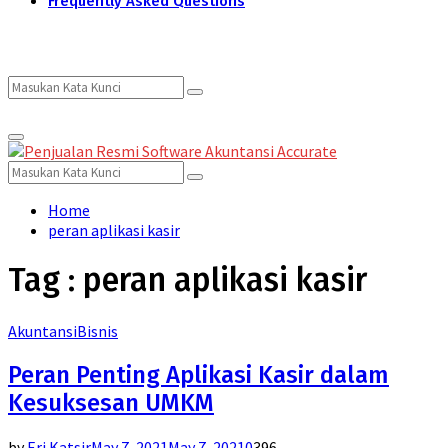
Frequently Asked Questions
Search
Search
Primary
for:
Menu
Search
Search
for:
Home
peran aplikasi kasir
Tag : peran aplikasi kasir
Akuntansi
Bisnis
Peran Penting Aplikasi Kasir dalam
Kesuksesan UMKM
by
Eri Katsir
May 7, 2021
May 7, 2021
0
396