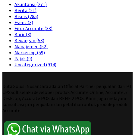
Akuntansi
(271)
Berita
(21)
Bisnis
(285)
Event
(3)
Fitur Accurate
(33)
Karir
(3)
Keuangan
(53)
Manajemen
(52)
Marketing
(59)
Pajak
(9)
Uncategorized
(914)
Duta Solusi Nusantara adalah Official Partner penjualan dari PT
CPSSoft selaku developer produk Accurate Online, Accurate 5
Desktop, Accurate POS dan RENE 2 POS. Kami juga melayani
konsultasi pra penjualan dan pelatihan untuk produk-produk
Accurate.