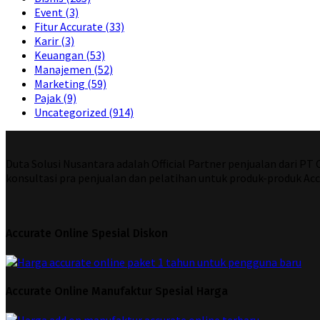
Event
(3)
Fitur Accurate
(33)
Karir
(3)
Keuangan
(53)
Manajemen
(52)
Marketing
(59)
Pajak
(9)
Uncategorized
(914)
Duta Solusi Nusantara adalah Official Partner penjualan dari P
konsultasi pra penjualan dan pelatihan untuk produk-produk Acc
Accurate Online Spesial Diskon
Accurate Online Manufaktur Spesial Harga