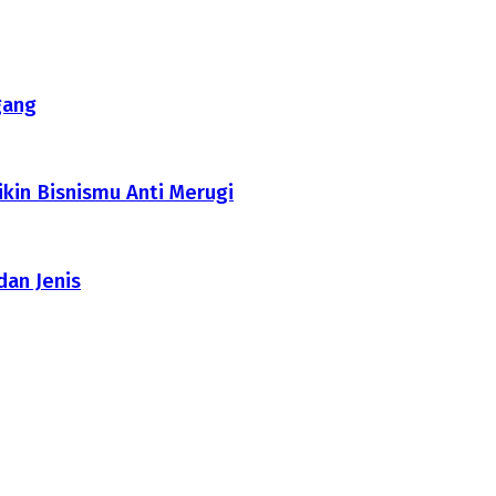
gang
ikin Bisnismu Anti Merugi
dan Jenis