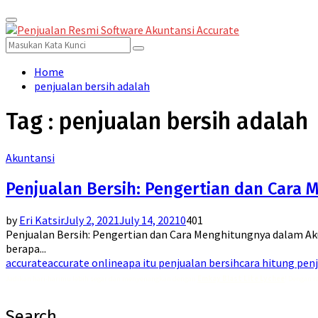
Primary
for:
Menu
Search
Search
for:
Home
penjualan bersih adalah
Tag : penjualan bersih adalah
Akuntansi
Penjualan Bersih: Pengertian dan Cara
by
Eri Katsir
July 2, 2021
July 14, 2021
0
401
Penjualan Bersih: Pengertian dan Cara Menghitungnya dalam Ak
berapa...
accurate
accurate online
apa itu penjualan bersih
cara hitung pen
Jadikan hari-harimu lebih segar dan menyenangkan dengan
Emkay Blast Lite Lychee
! Dengan r
Search