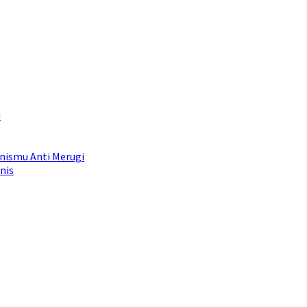
i
snismu Anti Merugi
nis