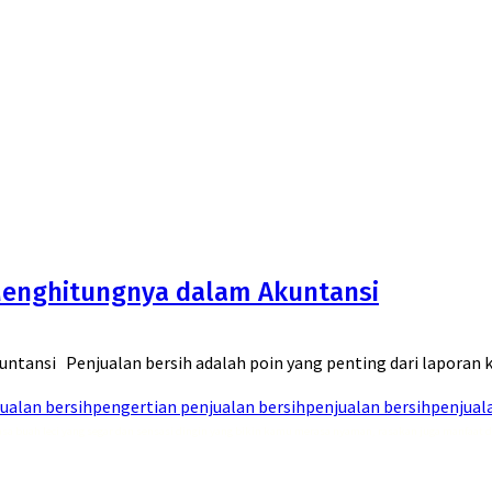
 Menghitungnya dalam Akuntansi
untansi Penjualan bersih adalah poin yang penting dari lapora
jualan bersih
pengertian penjualan bersih
penjualan bersih
penjual
asa buah leci yang segar dan sensasi dingin yang bikin kamu merasa nyaman, rasakan juga manfaat 