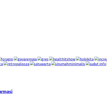
armasi