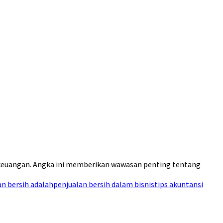
n keuangan. Angka ini memberikan wawasan penting tentang
an bersih adalah
penjualan bersih dalam bisnis
tips akuntansi
dari
liquid Saltnic rendah nikotin
yang membantu kamu merilekskan diri.