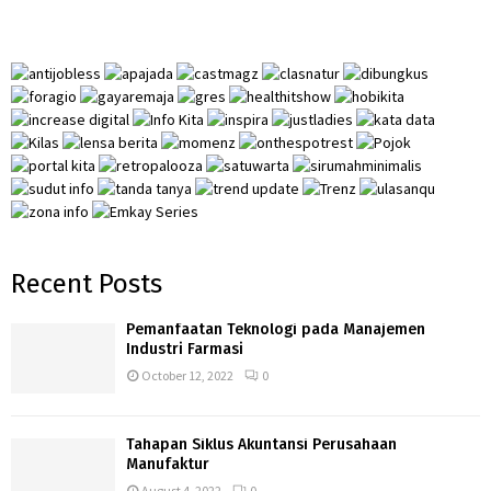
h
f
A
o
r
R
:
C
H
Recent Posts
Pemanfaatan Teknologi pada Manajemen
Industri Farmasi
October 12, 2022
0
Tahapan Siklus Akuntansi Perusahaan
Manufaktur
August 4, 2022
0