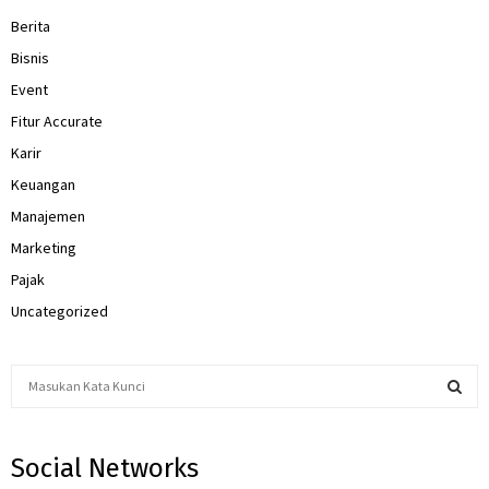
Berita
Bisnis
Event
Fitur Accurate
Karir
Keuangan
Manajemen
Marketing
Pajak
Uncategorized
S
e
a
S
r
Social Networks
c
E