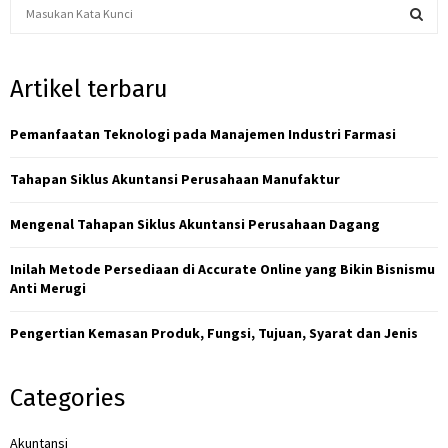
S
e
a
S
r
Artikel terbaru
c
E
h
f
Pemanfaatan Teknologi pada Manajemen Industri Farmasi
A
o
r
R
Tahapan Siklus Akuntansi Perusahaan Manufaktur
:
C
Mengenal Tahapan Siklus Akuntansi Perusahaan Dagang
H
Inilah Metode Persediaan di Accurate Online yang Bikin Bisnismu
Anti Merugi
Pengertian Kemasan Produk, Fungsi, Tujuan, Syarat dan Jenis
Categories
Akuntansi