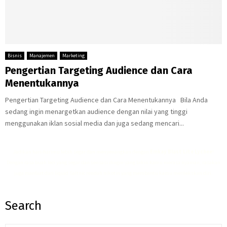
Bisnis
Manajemen
Marketing
Pengertian Targeting Audience dan Cara
Menentukannya
Pengertian Targeting Audience dan Cara Menentukannya Bila Anda
sedang ingin menargetkan audience dengan nilai yang tinggi
menggunakan iklan sosial media dan juga sedang mencari...
Jadikan hari-harimu lebih segar dan menyenangkan dengan
Emkay Blast Lite Lychee
!
Dengan rasa buah leci yang segar dan sensasi dingin yang bikin kamu merasa nyaman, rasakan
juga manfaat dari
liquid Saltnic rendah nikotin
yang membantu kamu merilekskan diri.
Search