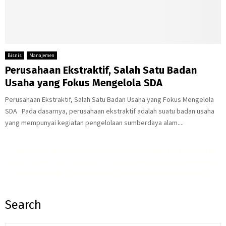
Bisnis
Manajemen
Perusahaan Ekstraktif, Salah Satu Badan
Usaha yang Fokus Mengelola SDA
Perusahaan Ekstraktif, Salah Satu Badan Usaha yang Fokus Mengelola
SDA Pada dasarnya, perusahaan ekstraktif adalah suatu badan usaha
yang mempunyai kegiatan pengelolaan sumberdaya alam....
Jadikan hari-harimu lebih segar dan menyenangkan dengan
Emkay Blast Lite Lychee
!
Dengan rasa buah leci yang segar dan sensasi dingin yang bikin kamu merasa nyaman, rasakan
juga manfaat dari
liquid Saltnic rendah nikotin
yang membantu kamu merilekskan diri.
Search