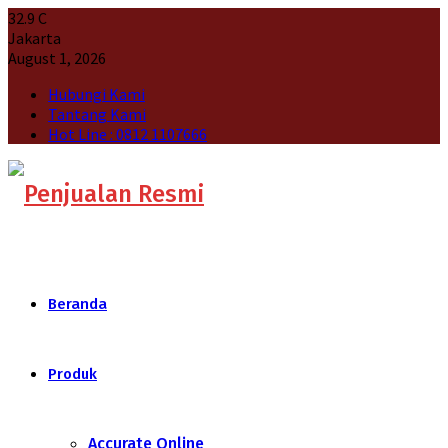
32.9
C
Jakarta
August 1, 2026
Hubungi Kami
Tantang Kami
Hot Line : 0812 1107666
Beranda
Produk
Accurate Online