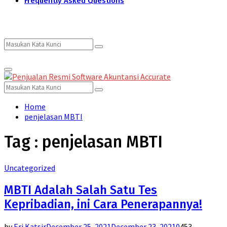
Frequently Asked Questions
Search
Search
Primary
for:
Menu
Search
Search
for:
Home
penjelasan MBTI
Tag : penjelasan MBTI
Uncategorized
MBTI Adalah Salah Satu Tes
Kepribadian, ini Cara Penerapannya!
by
Eri Katsir
December 25, 2021
December 23, 2021
0
453