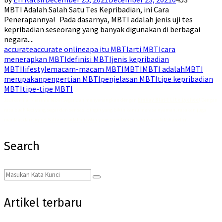
MBTI Adalah Salah Satu Tes Kepribadian, ini Cara
Penerapannya! Pada dasarnya, MBTI adalah jenis uji tes
kepribadian seseorang yang banyak digunakan di berbagai
negara....
accurate
accurate online
apa itu MBTI
arti MBTI
cara
menerapkan MBTI
definisi MBTI
jenis kepribadian
MBTI
lifestyle
macam-macam MBTI
MBTI
MBTI adalah
MBTI
merupakan
pengertian MBTI
penjelasan MBTI
tipe kepribadian
MBTI
tipe-tipe MBTI
Jadikan hari-harimu lebih segar dan menyenangkan dengan
Emkay Blast Lite Lychee
! Dengan
rasa buah leci yang segar dan sensasi dingin yang bikin kamu merasa nyaman, rasakan juga
manfaat dari
liquid Saltnic rendah nikotin
yang membantu kamu merilekskan diri.
Search
Search
Search
for:
Artikel terbaru