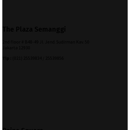
The Plaza Semanggi
2nd floor # B48-49 Jl. Jend. Sudirman Kav. 50
Jakarta 12930
Tlp :
(021) 25539834 / 25539856