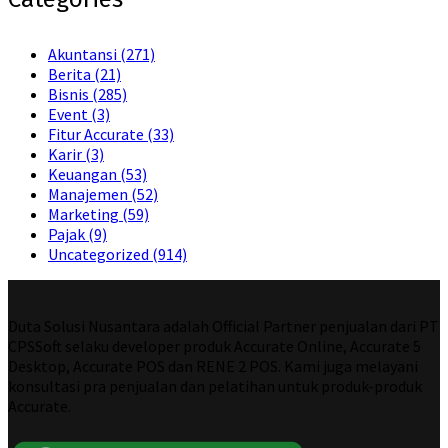
Akuntansi
(271)
Berita
(21)
Bisnis
(285)
Event
(3)
Fitur Accurate
(33)
Karir
(3)
Keuangan
(53)
Manajemen
(52)
Marketing
(59)
Pajak
(9)
Uncategorized
(914)
Duta Solusi Nusantara adalah Official Partner penjualan dari PT
CPSSoft selaku developer produk Accurate Online, Accurate 5
Desktop, Accurate POS dan RENE 2 POS. Kami juga melayani
konsultasi pra penjualan dan pelatihan untuk produk-produk
Accurate.