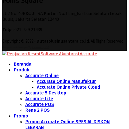
Poins Square
Lt 2 No. 40B&C Jl. RA Kartini No.1 Lingkar Luar Selatan Lebak
Bulus, Jakarta Selatan 12440
Telp :
021-759 21439
Copyright © 2022 -
Dutasolusinusantara.co.id
. All Right Reserved.
Designed and Developed by
Increase Digital
Beranda
Produk
Accurate Online
Accurate Online Manufaktur
Accurate Online Private Cloud
Accurate 5 Desktop
Accurate Lite
Accurate POS
Rene 2 POS
Promo
Promo Accurate Online SPESIAL DISKON
LEBARAN