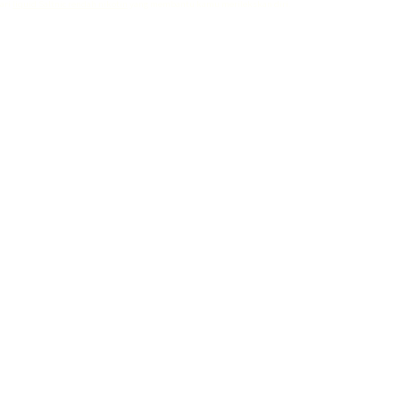
dari
liquid Saltnic rendah nikotin
yang membantu kamu merilekskan diri.