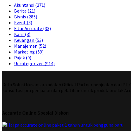
Akuntansi
(271)
Berita
(21)
Bisnis
(285)
Event
(3)
Fitur Accurate
(33)
Karir
(3)
Keuangan
(53)
Manajemen
(52)
Marketing
(59)
Pajak
(9)
Uncategorized
(914)
Duta Solusi Nusantara adalah Official Partner penjualan dari P
konsultasi pra penjualan dan pelatihan untuk produk-produk Acc
Accurate Online Spesial Diskon