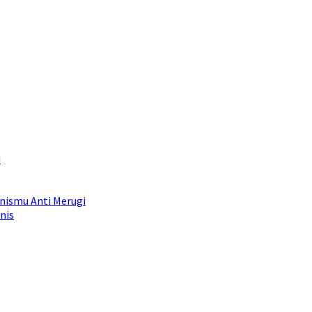
asa buah leci yang segar dan sensasi dingin yang bikin kamu merasa nyaman, rasakan juga manfaat 
i
snismu Anti Merugi
nis