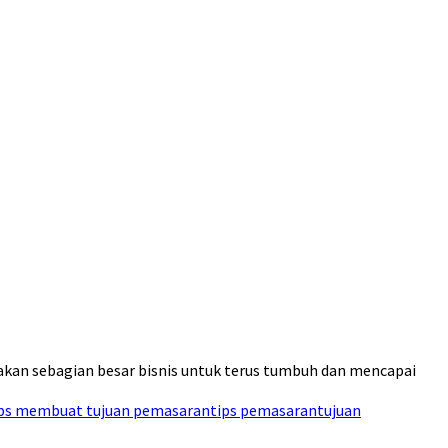
kan sebagian besar bisnis untuk terus tumbuh dan mencapai
ips membuat tujuan pemasaran
tips pemasaran
tujuan