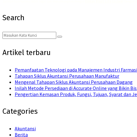
Jadikan hari-harimu lebih segar dan menyenangkan dengan
Emkay Blast Lite Lychee
! Dengan r
Search
Search
Search
for:
Artikel terbaru
Pemanfaatan Teknologi pada Manajemen Industri Farmas
Tahapan Siklus Akuntansi Perusahaan Manufaktur
Mengenal Tahapan Siklus Akuntansi Perusahaan Dagang
Inilah Metode Persediaan di Accurate Online yang Bikin Bi
Pengertian Kemasan Produk, Fungsi, Tujuan, Syarat dan Je
Categories
Akuntansi
Berita