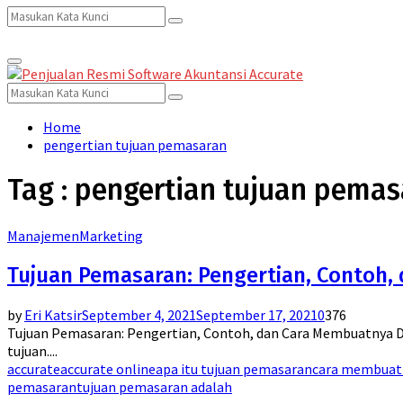
Search
Search
Primary
for:
Menu
Search
Search
for:
Home
pengertian tujuan pemasaran
Tag : pengertian tujuan pema
Manajemen
Marketing
Tujuan Pemasaran: Pengertian, Contoh,
by
Eri Katsir
September 4, 2021
September 17, 2021
0
376
Tujuan Pemasaran: Pengertian, Contoh, dan Cara Membuatnya D
tujuan....
accurate
accurate online
apa itu tujuan pemasaran
cara membuat
pemasaran
tujuan pemasaran adalah