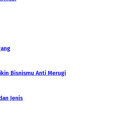
gang
ikin Bisnismu Anti Merugi
dan Jenis