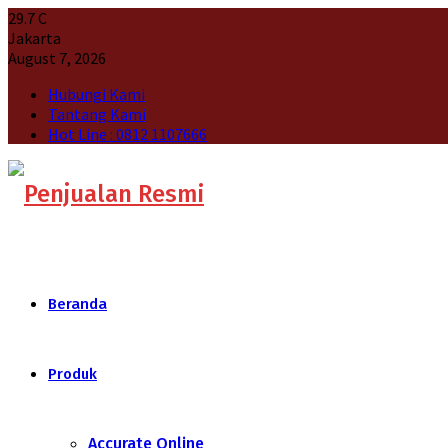
29.7
C
Jakarta
August 7, 2026
Hubungi Kami
Tantang Kami
Hot Line : 0812 1107666
Beranda
Produk
Accurate Online