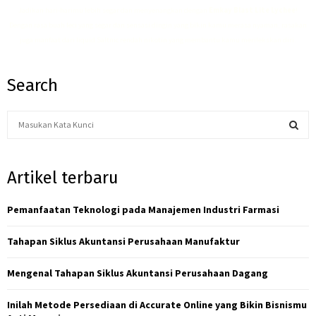
Jadikan hari-harimu lebih segar dan menyenangkan dengan
Emkay Blast Lite Lychee
!
Dengan rasa buah leci yang segar dan sensasi dingin yang bikin kamu merasa nyaman, rasakan
juga manfaat dari
liquid Saltnic rendah nikotin
yang membantu kamu merilekskan diri.
Search
S
e
a
S
r
Artikel terbaru
c
E
h
f
Pemanfaatan Teknologi pada Manajemen Industri Farmasi
A
o
r
R
Tahapan Siklus Akuntansi Perusahaan Manufaktur
:
C
Mengenal Tahapan Siklus Akuntansi Perusahaan Dagang
H
Inilah Metode Persediaan di Accurate Online yang Bikin Bisnismu