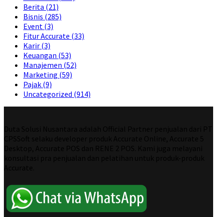
Berita
(21)
Bisnis
(285)
Event
(3)
Fitur Accurate
(33)
Karir
(3)
Keuangan
(53)
Manajemen
(52)
Marketing
(59)
Pajak
(9)
Uncategorized
(914)
Duta Solusi Nusantara adalah Official Partner penjualan dari PT
CPSSoft selaku developer produk Accurate Online, Accurate 5
Desktop, Accurate POS dan RENE 2 POS. Kami juga melayani
konsultasi pra penjualan dan pelatihan untuk produk-produk
Accurate.