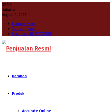
32.9
C
Jakarta
August 1, 2026
Hubungi Kami
Tantang Kami
Hot Line : 0812 1107666
Beranda
Produk
Accurate Online