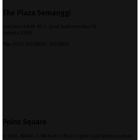
The Plaza Semanggi
2nd floor # B48-49 Jl. Jend. Sudirman Kav. 50
Jakarta 12930
Tlp :
(021) 25539834 / 25539856
Poins Square
Lt 2 No. 40B&C Jl. RA Kartini No.1 Lingkar Luar Selatan Lebak