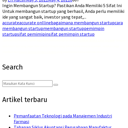
Ingin Membangun Startup? Pastikan Anda Memiliki 5 Sifat Ini
Untuk membangun startup yang berhasil, Anda perlu memiliki
ide yang sangat baik, investor yang tepat,...
accurate
accurate onlline
bagaimana membangun startup
cara
membangun startup
membangun startup
pemimpin
startup
sifat pemimipin
sifat pemimpin startup
Jadikan hari-harimu lebih segar dan menyenangkan dengan
Emkay Blast Lite Lychee
! Dengan
rasa buah leci yang segar dan sensasi dingin yang bikin kamu merasa nyaman, rasakan juga
manfaat dari
liquid Saltnic rendah nikotin
yang membantu kamu merilekskan diri.
Search
Search
Search
for:
Artikel terbaru
Pemanfaatan Teknologi pada Manajemen Industri
Farmasi
Tahapan Siklus Akuntansi Perusahaan Manufaktur