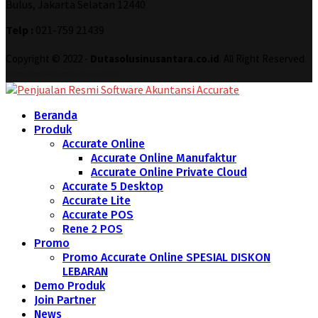
Bulus, Jakarta Selatan 12440
Telp :
021-759 21439
Copyright © 2022 -
Dutasolusinusantara.co.id
. All Right Reserved.
Designed and Developed by
Increase Digital
Beranda
Produk
Accurate Online
Accurate Online Manufaktur
Accurate Online Private Cloud
Accurate 5 Desktop
Accurate Lite
Accurate POS
Rene 2 POS
Promo
Promo Accurate Online SPESIAL DISKON
LEBARAN
Demo Produk
Join Partner
News