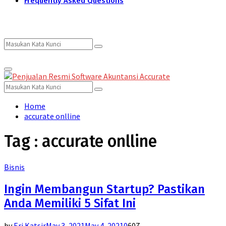
Frequently Asked Questions
Search
Search
Primary
for:
Menu
Search
Search
for:
Home
accurate onlline
Tag : accurate onlline
Bisnis
Ingin Membangun Startup? Pastikan
Anda Memiliki 5 Sifat Ini
by
Eri Katsir
May 3, 2021
May 4, 2021
0
607