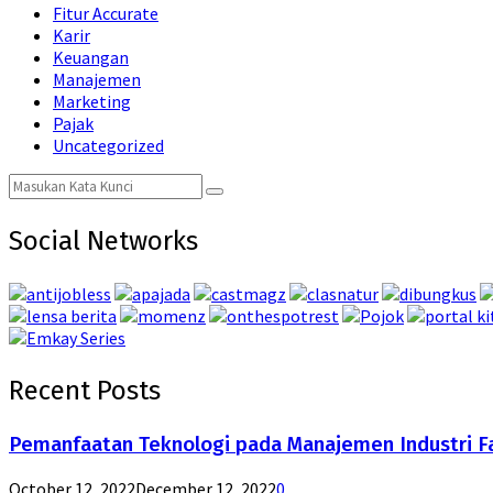
Fitur Accurate
Karir
Keuangan
Manajemen
Marketing
Pajak
Uncategorized
Search
Search
for:
Social Networks
Recent Posts
Pemanfaatan Teknologi pada Manajemen Industri F
October 12, 2022
December 12, 2022
0