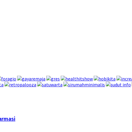
armasi