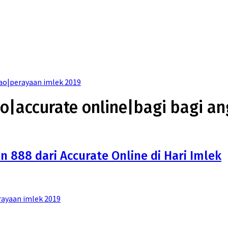
pao|perayaan imlek 2019
ao|accurate online|bagi bagi a
888 dari Accurate Online di Hari Imlek
rayaan imlek 2019
asa buah leci yang segar dan sensasi dingin yang bikin kamu merasa nyaman, rasakan juga manfaat 