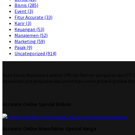
Bisnis
(285)
Event
(3)
Fitur Accurate
(33)
Karir
(3)
Keuangan
(53)
Manajemen
(52)
Marketing
(59)
Pajak
(9)
Uncategorized
(914)
Duta Solusi Nusantara adalah Official Partner penjualan dari P
konsultasi pra penjualan dan pelatihan untuk produk-produk Acc
Accurate Online Spesial Diskon
Accurate Online Manufaktur Spesial Harga