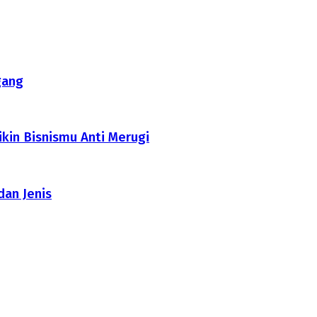
gang
ikin Bisnismu Anti Merugi
dan Jenis