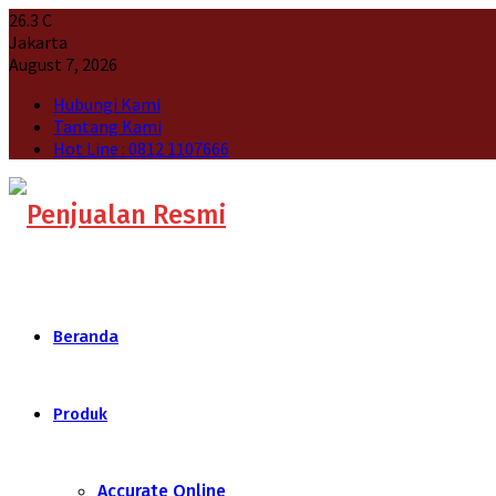
26.3
C
Jakarta
August 7, 2026
Hubungi Kami
Tantang Kami
Hot Line : 0812 1107666
Beranda
Produk
Accurate Online