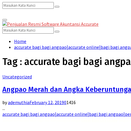
Search
Search
Primary
for:
Menu
Search
Search
for:
Home
accurate bagi bagi angpao|accurate online|bagi bagi ang
Tag : accurate bagi bagi angp
Uncategorized
Angpao Merah dan Angka Keberuntungan 
by
ademuthia
February 12, 2019
0
1416
...
accurate bagi bagi angpao|accurate online|bagi bagi angpao|pe
Jadikan hari-harimu lebih segar dan menyenangkan dengan
Emkay Blast Lite Lychee
! Dengan r