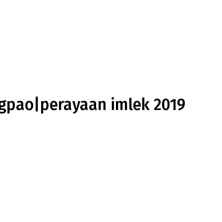
ngpao|perayaan imlek 2019
dari
liquid Saltnic rendah nikotin
yang membantu kamu merilekskan diri.