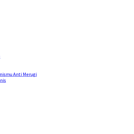
i
snismu Anti Merugi
nis