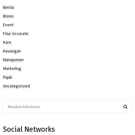
Berita
Bisnis
Event
Fitur Accurate
Karir
Keuangan
Manajemen
Marketing
Pajak
Uncategorized
S
e
a
S
r
Social Networks
c
E