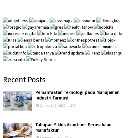
h
f
A
o
r
R
:
C
H
Recent Posts
Pemanfaatan Teknologi pada Manajemen
Industri Farmasi
October 12, 2022
0
Tahapan Siklus Akuntansi Perusahaan
Manufaktur
August 4, 2022
0