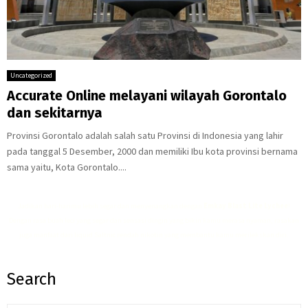
Uncategorized
Accurate Online melayani wilayah Gorontalo
dan sekitarnya
Provinsi Gorontalo adalah salah satu Provinsi di Indonesia yang lahir
pada tanggal 5 Desember, 2000 dan memiliki Ibu kota provinsi bernama
sama yaitu, Kota Gorontalo....
Jadikan hari-harimu lebih segar dan menyenangkan dengan
Emkay Blast Lite Lychee
!
Dengan rasa buah leci yang segar dan sensasi dingin yang bikin kamu merasa nyaman, rasakan
juga manfaat dari
liquid Saltnic rendah nikotin
yang membantu kamu merilekskan diri.
Search