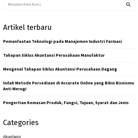
S
e
a
S
r
Artikel terbaru
c
E
h
f
Pemanfaatan Teknologi pada Manajemen Industri Farmasi
A
o
r
R
Tahapan Siklus Akuntansi Perusahaan Manufaktur
:
C
Mengenal Tahapan Siklus Akuntansi Perusahaan Dagang
H
Inilah Metode Persediaan di Accurate Online yang Bikin Bisnismu
Anti Merugi
Pengertian Kemasan Produk, Fungsi, Tujuan, Syarat dan Jenis
Categories
Akuntansi