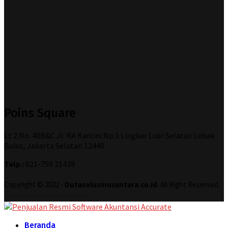
Poins Square
Lt 2 No. 40B&C Jl. RA Kartini No.1 Lingkar Luar Selatan Lebak
Bulus, Jakarta Selatan 12440
Telp :
021-759 21439
Copyright © 2022 -
Dutasolusinusantara.co.id
. All Right Reserved.
Designed and Developed by
Increase Digital
Beranda