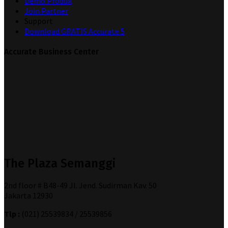
Demo Produk
Join Partner
Support
Download GRATIS Accurate 5
Accurate Business Center
The Plaza Semanggi
2nd floor # B48-49 Jl. Jend. Sudirman Kav. 50
Jakarta 12930
Tlp :
(021) 25539834 / 25539856