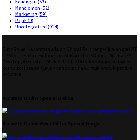
Keuangan
(53)
Manajemen
(52)
Marketing
(59)
Pajak
(9)
Uncategorized
(914)
Duta Solusi Nusantara adalah Official Partner penjualan dari PT
CPSSoft selaku developer produk Accurate Online, Accurate 5
Desktop, Accurate POS dan RENE 2 POS. Kami juga melayani
konsultasi pra penjualan dan pelatihan untuk produk-produk
Accurate.
Accurate Online Spesial Diskon
Accurate Online Manufaktur Spesial Harga