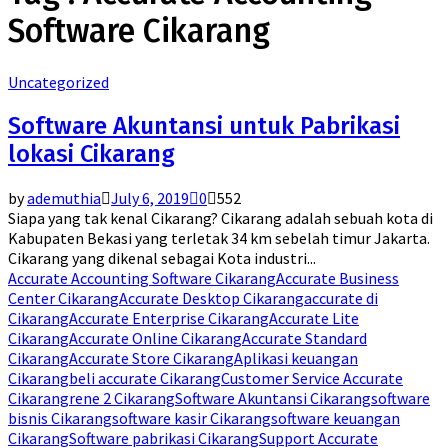
Software Cikarang
Uncategorized
Software Akuntansi untuk Pabrikasi
lokasi Cikarang
by
ademuthia
July 6, 2019
0
552
Siapa yang tak kenal Cikarang? Cikarang adalah sebuah kota di
Kabupaten Bekasi yang terletak 34 km sebelah timur Jakarta.
Cikarang yang dikenal sebagai Kota industri...
Accurate Accounting Software Cikarang
Accurate Business
Center Cikarang
Accurate Desktop Cikarang
accurate di
Cikarang
Accurate Enterprise Cikarang
Accurate Lite
Cikarang
Accurate Online Cikarang
Accurate Standard
Cikarang
Accurate Store Cikarang
Aplikasi keuangan
Cikarang
beli accurate Cikarang
Customer Service Accurate
Cikarang
rene 2 Cikarang
Software Akuntansi Cikarang
software
bisnis Cikarang
software kasir Cikarang
software keuangan
Cikarang
Software pabrikasi Cikarang
Support Accurate