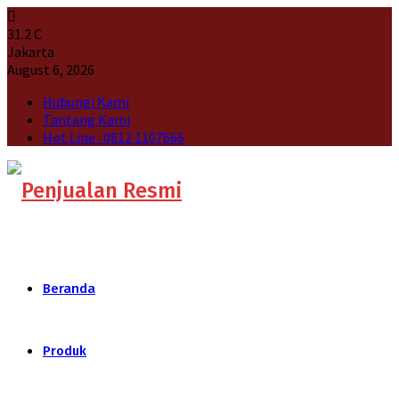
31.2
C
Jakarta
August 6, 2026
Hubungi Kami
Tantang Kami
Hot Line : 0812 1107666
Beranda
Produk