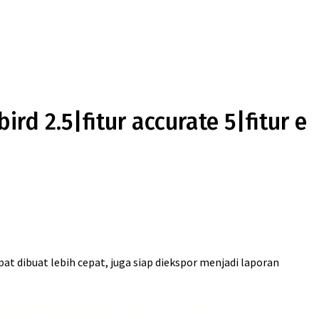
ird 2.5|fitur accurate 5|fitur e
dibuat lebih cepat, juga siap diekspor menjadi laporan
dari
liquid Saltnic rendah nikotin
yang membantu kamu merilekskan diri.