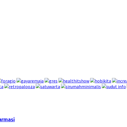
armasi