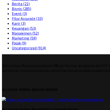
Berita
(21)
Bisnis
(285)
Event
(3)
Fitur Accurate
(33)
Karir
(3)
Keuangan
(53)
Manajemen
(52)
Marketing
(59)
Pajak
(9)
Uncategorized
(914)
Duta Solusi Nusantara adalah Official Partner penjualan dari P
konsultasi pra penjualan dan pelatihan untuk produk-produk Acc
Accurate Online Spesial Diskon
Accurate Online Manufaktur Spesial Harga