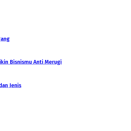
gang
ikin Bisnismu Anti Merugi
dan Jenis