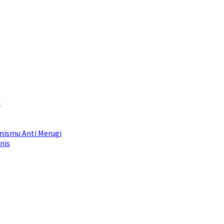
i
snismu Anti Merugi
nis