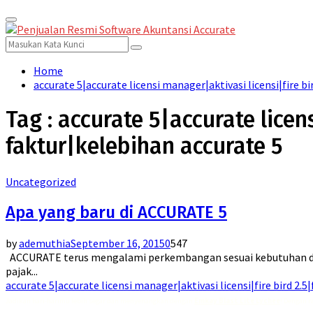
Primary
for:
Menu
Search
Search
for:
Home
accurate 5|accurate licensi manager|aktivasi licensi|fire bir
Tag : accurate 5|accurate licens
faktur|kelebihan accurate 5
Uncategorized
Apa yang baru di ACCURATE 5
by
ademuthia
September 16, 2015
0
547
ACCURATE terus mengalami perkembangan sesuai kebutuhan dunia
pajak...
accurate 5|accurate licensi manager|aktivasi licensi|fire bird 2.5|
Jadikan hari-harimu lebih segar dan menyenangkan dengan
Emkay Blast Lite Lychee
! Dengan r