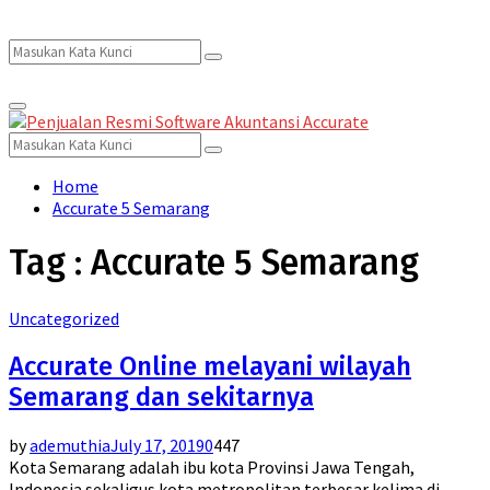
Search
Search
Primary
for:
Menu
Search
Search
for:
Home
Accurate 5 Semarang
Tag : Accurate 5 Semarang
Uncategorized
Accurate Online melayani wilayah
Semarang dan sekitarnya
by
ademuthia
July 17, 2019
0
447
Kota Semarang adalah ibu kota Provinsi Jawa Tengah,
Indonesia sekaligus kota metropolitan terbesar kelima di