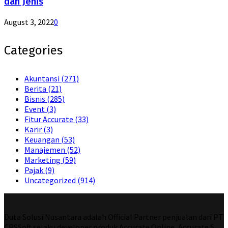
dan Jenis
August 3, 2022
0
Categories
Akuntansi
(271)
Berita
(21)
Bisnis
(285)
Event
(3)
Fitur Accurate
(33)
Karir
(3)
Keuangan
(53)
Manajemen
(52)
Marketing
(59)
Pajak
(9)
Uncategorized
(914)
Duta Solusi Nusantara adalah Official Partner penjualan dari PT
CPSSoft selaku developer produk Accurate Online, Accurate 5