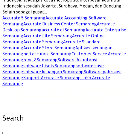
Indonesia sesudah Jakarta, Surabaya, Medan, dan Bandung.
Selain sebagai pusat...
Accurate 5 Semarang
Accurate Accounting Software
Semarang
Accurate Business Center Semarang
Accurate
Desktop Semarang
accurate di Semarang
Accurate Enterprise
Semarang
Accurate Lite Semarang
Accurate Online
Semarang
Accurate Semarang
Accurate Standard
Semarang
Accurate Store Semarang
Aplikasi keuangan
Semarang
beli accurate Semarang
Customer Service Accurate
Semarang
rene 2 Semarang
Software Akuntansi
Semarang
software bisnis Semarang
software kasir
Semarang
software keuangan Semarang
Software pabrikasi
Semarang
Support Accurate Semarang
Toko Accurate
Semarang
Jadikan hari-harimu lebih segar dan menyenangkan dengan
Emkay Blast Lite Lychee
! Dengan
rasa buah leci yang segar dan sensasi dingin yang bikin kamu merasa nyaman, rasakan juga
manfaat dari
liquid Saltnic rendah nikotin
yang membantu kamu merilekskan diri.
Search