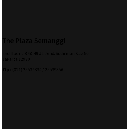
The Plaza Semanggi
2nd floor # B48-49 Jl. Jend. Sudirman Kav. 50
Jakarta 12930
Tlp :
(021) 25539834 / 25539856