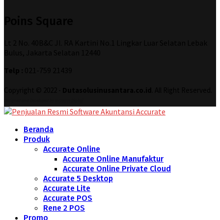
Poins Square
Lt 2 No. 40B&C Jl. RA Kartini No.1 Lingkar Luar Selatan Lebak
Bulus, Jakarta Selatan 12440
Telp :
021-759 21439
Copyright © 2022 -
Dutasolusinusantara.co.id
. All Right Reserved.
Designed and Developed by
Increase Digital
Beranda
Produk
Accurate Online
Accurate Online Manufaktur
Accurate Online Private Cloud
Accurate 5 Desktop
Accurate Lite
Accurate POS
Rene 2 POS
Promo