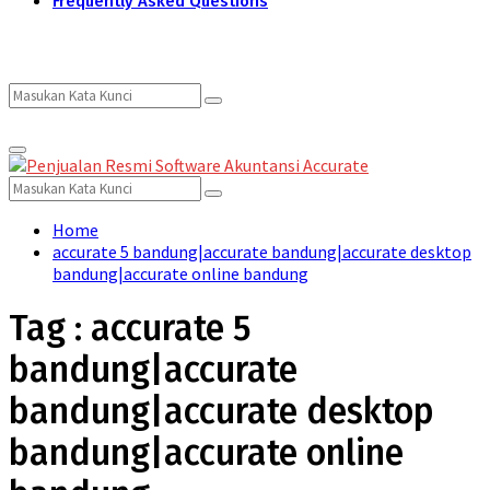
Frequently Asked Questions
Search
Search
Primary
for:
Menu
Search
Search
for:
Home
accurate 5 bandung|accurate bandung|accurate desktop
bandung|accurate online bandung
Tag : accurate 5
bandung|accurate
bandung|accurate desktop
bandung|accurate online