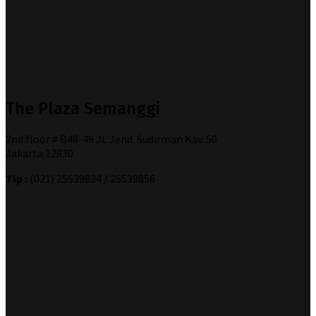
The Plaza Semanggi
2nd floor # B48-49 Jl. Jend. Sudirman Kav. 50
Jakarta 12930
Tlp :
(021) 25539834 / 25539856