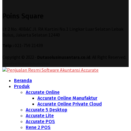
Poins Square
Lt 2 No. 40B&C Jl. RA Kartini No.1 Lingkar Luar Selatan Lebak
Bulus, Jakarta Selatan 12440
Telp :
021-759 21439
Copyright © 2022 -
Dutasolusinusantara.co.id
. All Right Reserved.
Designed and Developed by
Increase Digital
Beranda
Produk
Accurate Online
Accurate Online Manufaktur
Accurate Online Private Cloud
Accurate 5 Desktop
Accurate Lite
Accurate POS
Rene 2 POS