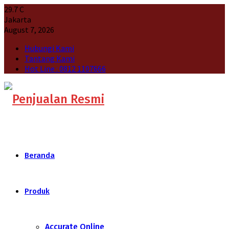
29.7
C
Jakarta
August 7, 2026
Hubungi Kami
Tantang Kami
Hot Line : 0812 1107666
Beranda
Produk
Accurate Online