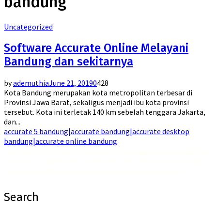
bandung
Uncategorized
Software Accurate Online Melayani
Bandung dan sekitarnya
by
ademuthia
June 21, 2019
0
428
Kota Bandung merupakan kota metropolitan terbesar di
Provinsi Jawa Barat, sekaligus menjadi ibu kota provinsi
tersebut. Kota ini terletak 140 km sebelah tenggara Jakarta,
dan...
accurate 5 bandung|accurate bandung|accurate desktop
bandung|accurate online bandung
Jadikan hari-harimu lebih segar dan menyenangkan dengan
Emkay Blast Lite Lychee
! Dengan
rasa buah leci yang segar dan sensasi dingin yang bikin kamu merasa nyaman, rasakan juga
manfaat dari
liquid Saltnic rendah nikotin
yang membantu kamu merilekskan diri.
Search