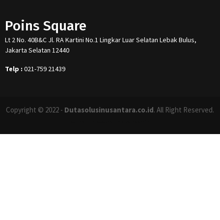
Poins Square
Lt 2 No. 40B&C Jl. RA Kartini No.1 Lingkar Luar Selatan Lebak Bulus,
Jakarta Selatan 12440
Telp :
021-759 21439
Copyright © 2022 -
Dutasolusinusantara.co.id
. All Right Reserved.
Designed and Developed by
Increase Digital