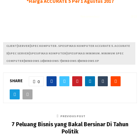
*Harga ACCURATE 5 Per 1 Agustus 2017
Rekomendasi
Liquid saltnic terbaik
2023
CLIENT|SERVER|SPEC KOMPUTER. SPESIFIKASI KOMPUTER ACCURATE 5. ACCURATE
5|SPEC SERVER|SPESIFIKASI KOMPUTER|SPESIFIKASI MINIMUM. MINIMUM SPEC
COMPUTER|WINDOWS 10|WINDOWS 7|WINDOWS 8|WINDOWS XP
SHARE
0
PREVIOUS POST
7 Peluang Bisnis yang Bakal Bersinar Di Tahun
Politik