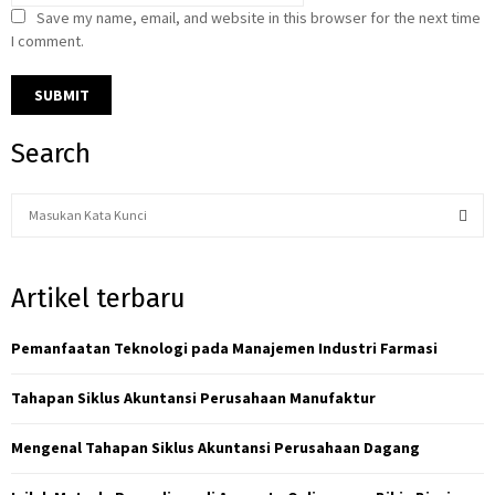
Save my name, email, and website in this browser for the next time
I comment.
Search
S
e
a
S
r
Artikel terbaru
c
E
h
f
Pemanfaatan Teknologi pada Manajemen Industri Farmasi
A
o
r
R
Tahapan Siklus Akuntansi Perusahaan Manufaktur
:
C
Mengenal Tahapan Siklus Akuntansi Perusahaan Dagang
H