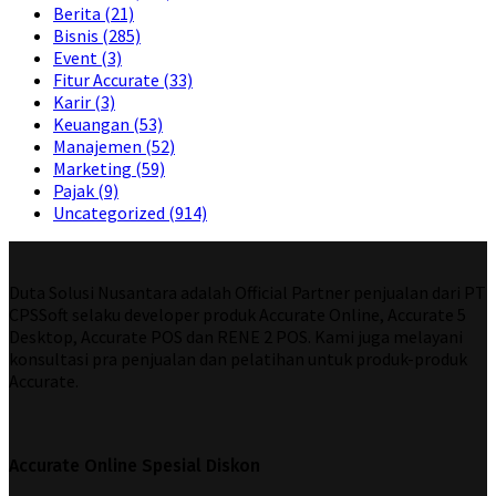
Berita
(21)
Bisnis
(285)
Event
(3)
Fitur Accurate
(33)
Karir
(3)
Keuangan
(53)
Manajemen
(52)
Marketing
(59)
Pajak
(9)
Uncategorized
(914)
Duta Solusi Nusantara adalah Official Partner penjualan dari PT
CPSSoft selaku developer produk Accurate Online, Accurate 5
Desktop, Accurate POS dan RENE 2 POS. Kami juga melayani
konsultasi pra penjualan dan pelatihan untuk produk-produk
Accurate.
Accurate Online Spesial Diskon