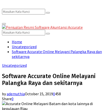
Search
Search
Primary
for:
Menu
Search
Search
for:
Home
Uncategorized
Software Accurate Online Melayani Palangka Raya dan
sekitarnya
Uncategorized
Software Accurate Online Melayani
Palangka Raya dan sekitarnya
by
ademuthia
October 15, 2019
0
458
Share
0