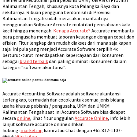
memenuhi kebutuhan para pebisnis UKM / UMKM di Provinsi
Kalimantan Tengah, khususnya kota Palangka Raya dan
sekitarnya. Ribuan pengguna berdomisili di Provinsi
Kalimantan Tengah sudah merasakan manfaatnya
menggunakan Software Accurate mulai dari perusahaan skala
kecil hingga menengah.
Kenapa Accurate?
Accurate membantu
para pengusaha membuat laporan keuangan dengan cepat dan
efisien. Fitur lengkap dan mudah diakses dari mana saja kapan
saja. Ini pula yang menjadi Accurate Software terpilih 4x
berturut-turut mendapatkan kepercayaan dari konsumen
sebagai
brand terbaik
dan paling diminati konsumen dalam
kategori “software akuntansi”.
Accurate Accounting Software adalah software akuntansi
terlengkap, termudah dan cocok untuk semua jenis bidang
usaha khusus pebisnis / pengusaha, UKM dan UMKM
Kalimantan Tengah saat ini Accurate Software bisa didapat
secara
online
, lihat fitur unggulan
Accurate Online
, info lebih
lanjut software accurate online silhkan
hubungi
marketing
kami atau Chat dengan
+62 812-1107-
666
di
WhatsApp