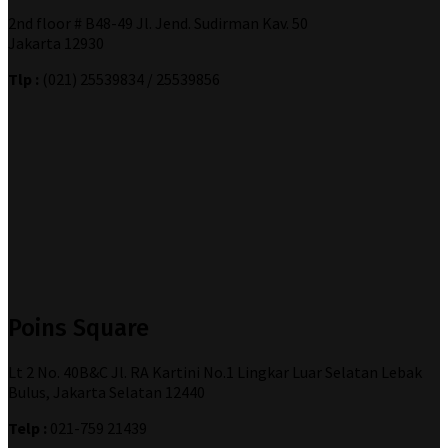
2nd floor # B48-49 Jl. Jend. Sudirman Kav. 50
Jakarta 12930
Tlp :
(021) 25539834 / 25539856
Poins Square
Lt 2 No. 40B&C Jl. RA Kartini No.1 Lingkar Luar Selatan Lebak
Bulus, Jakarta Selatan 12440
Telp :
021-759 21439