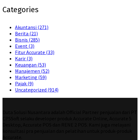
Categories
Akuntansi
(271)
Berita
(21)
Bisnis
(285)
Event
(3)
Fitur Accurate
(33)
Karir
(3)
Keuangan
(53)
Manajemen
(52)
Marketing
(59)
Pajak
(9)
Uncategorized
(914)
Duta Solusi Nusantara adalah Official Partner penjualan dari PT
CPSSoft selaku developer produk Accurate Online, Accurate 5
Desktop, Accurate POS dan RENE 2 POS. Kami juga melayani
konsultasi pra penjualan dan pelatihan untuk produk-produk
Accurate.