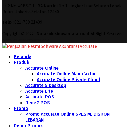
Lt 2 No. 40B&C Jl. RA Kartini No.1 Lingkar Luar Selatan Lebak
Bulus, Jakarta Selatan 12440
Telp :
021-759 21439
Copyright © 2022 -
Dutasolusinusantara.co.id
. All Right Reserved.
Designed and Developed by
Increase Digital
Beranda
Produk
Accurate Online
Accurate Online Manufaktur
Accurate Online Private Cloud
Accurate 5 Desktop
Accurate Lite
Accurate POS
Rene 2 POS
Promo
Promo Accurate Online SPESIAL DISKON
LEBARAN
Demo Produk