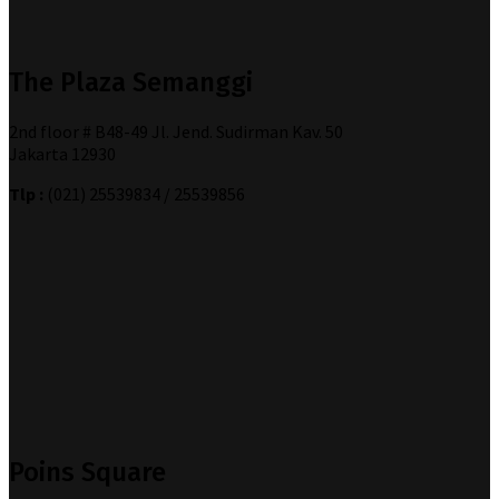
The Plaza Semanggi
2nd floor # B48-49 Jl. Jend. Sudirman Kav. 50
Jakarta 12930
Tlp :
(021) 25539834 / 25539856
Poins Square