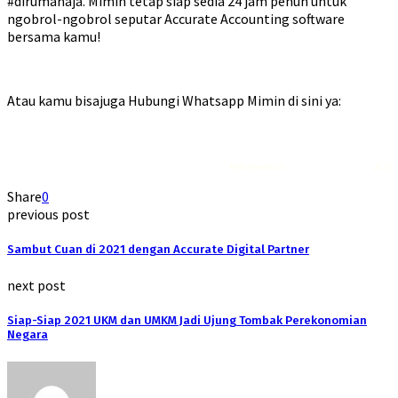
#dirumahaja. Mimin tetap siap sedia 24 jam penuh untuk
ngobrol-ngobrol seputar Accurate Accounting software
bersama kamu!
Atau kamu bisajuga Hubungi Whatsapp Mimin di sini ya:
Rekomendasi
Liquid saltnic terbaik
2023
Share
0
previous post
Sambut Cuan di 2021 dengan Accurate Digital Partner
next post
Siap-Siap 2021 UKM dan UMKM Jadi Ujung Tombak Perekonomian
Negara