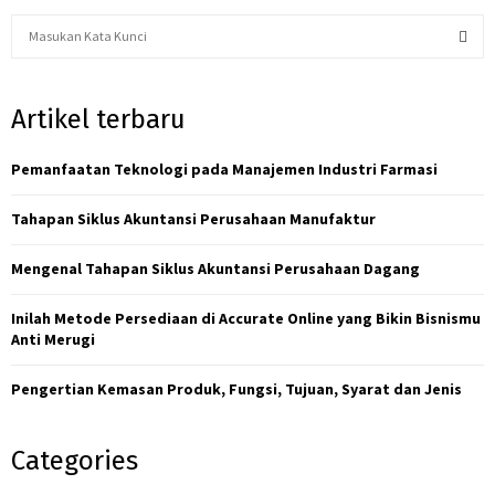
S
e
a
S
r
Artikel terbaru
c
E
h
f
Pemanfaatan Teknologi pada Manajemen Industri Farmasi
A
o
r
R
Tahapan Siklus Akuntansi Perusahaan Manufaktur
:
C
Mengenal Tahapan Siklus Akuntansi Perusahaan Dagang
H
Inilah Metode Persediaan di Accurate Online yang Bikin Bisnismu
Anti Merugi
Pengertian Kemasan Produk, Fungsi, Tujuan, Syarat dan Jenis
Categories