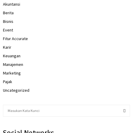
Akuntansi
Berita
Bisnis
Event
Fitur Accurate
Karir
Keuangan
Manajemen
Marketing
Pajak
Uncategorized
S
e
a
S
r
Social Networks
c