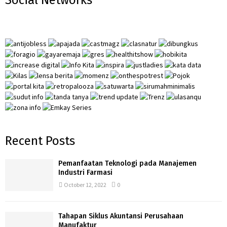
E
h
f
A
o
r
R
:
C
H
Recent Posts
Pemanfaatan Teknologi pada Manajemen
Industri Farmasi
October 12, 2022
0
Tahapan Siklus Akuntansi Perusahaan
Manufaktur