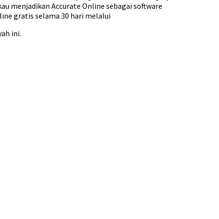
kau menjadikan Accurate Online sebagai software
ne gratis selama 30 hari melalui
ah ini.
Rekomendasi
Liquid saltnic terbaik
2023