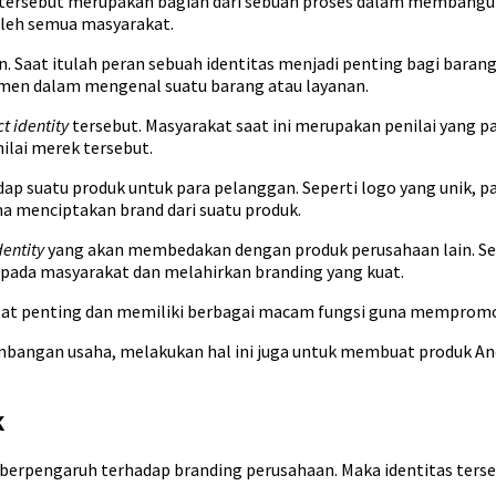
l tersebut merupakan bagian dari sebuah proses dalam membang
l oleh semua masyarakat.
n. Saat itulah peran sebuah identitas menjadi penting bagi bara
umen dalam mengenal suatu barang atau layanan.
t identity
tersebut. Masyarakat saat ini merupakan penilai yang
ilai merek tersebut.
p suatu produk untuk para pelanggan. Seperti logo yang unik, p
a menciptakan brand dari suatu produk.
dentity
yang akan membedakan dengan produk perusahaan lain. Sebua
ada masyarakat dan melahirkan branding yang kuat.
angat penting dan memiliki berbagai macam fungsi guna memprom
bangan usaha, melakukan hal ini juga untuk membuat produk Anda
k
 berpengaruh terhadap branding perusahaan. Maka identitas ter