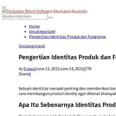
Primary
for:
Menu
Search
Search
for:
Home
Uncategorized
Pengertian Identitas Produk dan Fungsinya
Uncategorized
Pengertian Identitas Produk dan 
by
Erapuji
June 11, 2021
June 14, 2021
0
779
Share
0
Sebuah identitas menjadi penting dan memberikan ban
cara membangun
product identity
agar dikenal khalayak
Apa Itu Sebenarnya Identitas Pro