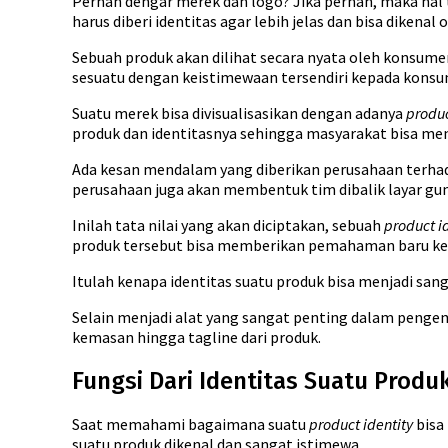
Pernah dengar merek dan logo? Jika pernah, maka ha
harus diberi identitas agar lebih jelas dan bisa dikena
Sebuah produk akan dilihat secara nyata oleh konsume
sesuatu dengan keistimewaan tersendiri kepada kons
Suatu merek bisa divisualisasikan dengan adanya
produc
produk dan identitasnya sehingga masyarakat bisa men
Ada kesan mendalam yang diberikan perusahaan terhada
perusahaan juga akan membentuk tim dibalik layar gun
Inilah tata nilai yang akan diciptakan, sebuah
product i
produk tersebut bisa memberikan pemahaman baru kep
Itulah kenapa identitas suatu produk bisa menjadi s
Selain menjadi alat yang sangat penting dalam pengem
kemasan hingga tagline dari produk.
Fungsi Dari Identitas Suatu Produ
Saat memahami bagaimana suatu
product identity
bisa
suatu produk dikenal dan sangat istimewa.