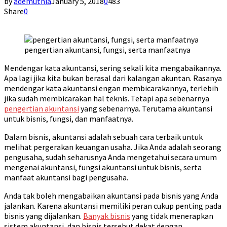
by
ademuthia
January 5, 2018
0
483
Share
0
pengertian akuntansi, fungsi, serta manfaatnya
Mendengar kata akuntansi, sering sekali kita mengabaikannya.
Apa lagi jika kita bukan berasal dari kalangan akuntan. Rasanya
mendengar kata akuntansi engan membicarakannya, terlebih
jika sudah membicarakan hal teknis. Tetapi apa sebenarnya
pengertian akuntansi
yang sebenarnya. Terutama akuntansi
untuk bisnis, fungsi, dan manfaatnya.
Dalam bisnis, akuntansi adalah sebuah cara terbaik untuk
melihat pergerakan keuangan usaha. Jika Anda adalah seorang
pengusaha, sudah seharusnya Anda mengetahui secara umum
mengenai akuntansi, fungsi akuntansi untuk bisnis, serta
manfaat akuntansi bagi pengusaha.
Anda tak boleh mengabaikan akuntansi pada bisnis yang Anda
jalankan. Karena akuntansi memiliki peran cukup penting pada
bisnis yang dijalankan.
Banyak bisnis
yang tidak menerapkan
sistem akuntansi, dan bisnis tersebut dekat dengan