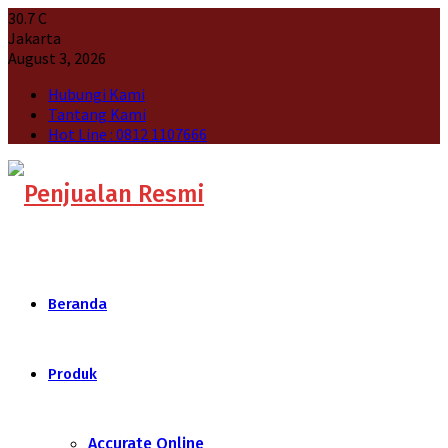
30.7
C
Jakarta
August 3, 2026
Hubungi Kami
Tantang Kami
Hot Line : 0812 1107666
Beranda
Produk
Accurate Online