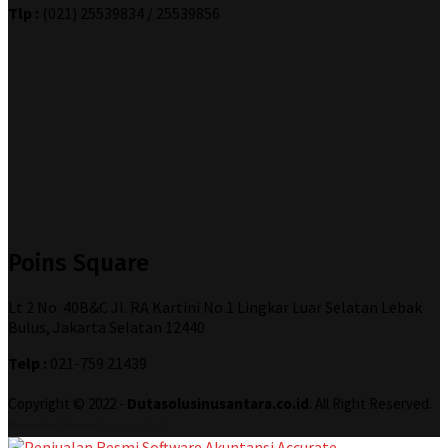
Tlp :
(021) 25539834 / 25539856
Poins Square
Lt 2 No. 40B&C Jl. RA Kartini No.1 Lingkar Luar Selatan Lebak
Bulus, Jakarta Selatan 12440
Telp :
021-759 21439
Copyright © 2022 -
Dutasolusinusantara.co.id
. All Right Reserved.
Designed and Developed by
Increase Digital