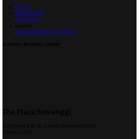
Promo
Demo Produk
Join Partner
Support
Download GRATIS Accurate 5
Accurate Business Center
The Plaza Semanggi
2nd floor # B48-49 Jl. Jend. Sudirman Kav. 50
Jakarta 12930