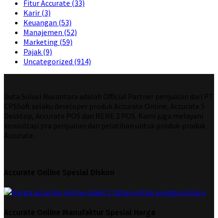
Fitur Accurate
(33)
Karir
(3)
Keuangan
(53)
Manajemen
(52)
Marketing
(59)
Pajak
(9)
Uncategorized
(914)
Duta Solusi Nusantara adalah Official Partner penjualan dari PT
CPSSoft selaku developer produk Accurate Online, Accurate 5
Desktop, Accurate POS dan RENE 2 POS. Kami juga melayani
konsultasi pra penjualan dan pelatihan untuk produk-produk
Accurate.
Accurate Online Spesial Diskon
Accurate Online Manufaktur Spesial Harga