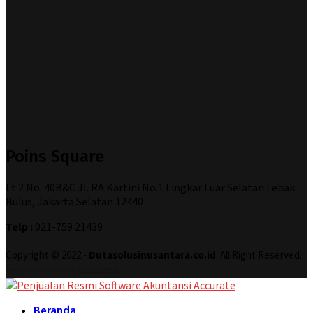
Poins Square
Lt 2 No. 40B&C Jl. RA Kartini No.1 Lingkar Luar Selatan Lebak
Bulus, Jakarta Selatan 12440
Telp :
021-759 21439
Copyright © 2022 -
Dutasolusinusantara.co.id
. All Right Reserved.
Designed and Developed by
Increase Digital
Beranda