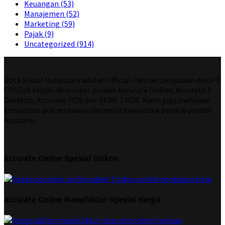
Keuangan
(53)
Manajemen
(52)
Marketing
(59)
Pajak
(9)
Uncategorized
(914)
Duta Solusi Nusantara adalah Official Partner penjualan dari PT
CPSSoft selaku developer produk Accurate Online, Accurate 5
Desktop, Accurate POS dan RENE 2 POS. Kami juga melayani
konsultasi pra penjualan dan pelatihan untuk produk-produk
Accurate.
Accurate Online Spesial Diskon
Accurate Online Manufaktur Spesial Harga