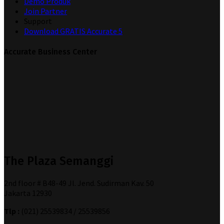
Demo Produk
Join Partner
Support
Download GRATIS Accurate 5
Accurate Business Center
The Plaza Semanggi
2nd floor # B48-49 Jl. Jend. Sudirman Kav. 50
Jakarta 12930
Tlp :
(021) 25539834 / 25539856