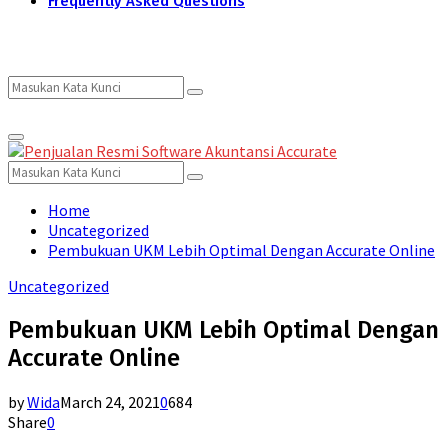
Frequently Asked Questions
Search
Search
Primary
for:
Menu
Search
Search
for:
Home
Uncategorized
Pembukuan UKM Lebih Optimal Dengan Accurate Online
Uncategorized
Pembukuan UKM Lebih Optimal Dengan
Accurate Online
by
Wida
March 24, 2021
0
684
Share
0