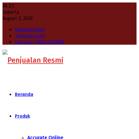
26.2
C
Jakarta
August 3, 2026
Hubungi Kami
Tantang Kami
Hot Line : 0812 1107666
Beranda
Produk
Accurate Online