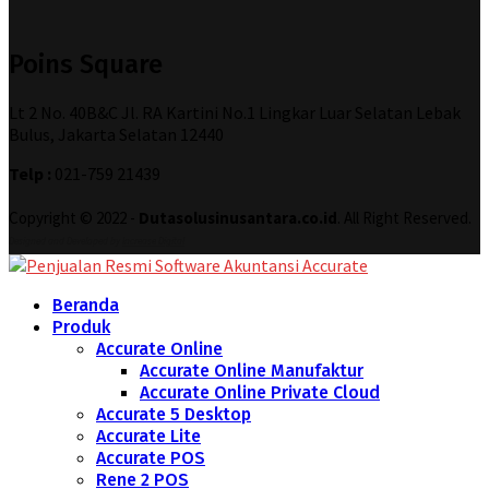
Poins Square
Lt 2 No. 40B&C Jl. RA Kartini No.1 Lingkar Luar Selatan Lebak
Bulus, Jakarta Selatan 12440
Telp :
021-759 21439
Copyright © 2022 -
Dutasolusinusantara.co.id
. All Right Reserved.
Designed and Developed by
Increase Digital
Beranda
Produk
Accurate Online
Accurate Online Manufaktur
Accurate Online Private Cloud
Accurate 5 Desktop
Accurate Lite
Accurate POS
Rene 2 POS