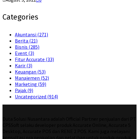
Categories
Akuntansi
(271)
Berita
(21)
Bisnis
(285)
Event
(3)
Fitur Accurate
(33)
Karir
(3)
Keuangan
(53)
Manajemen
(52)
Marketing
(59)
Pajak
(9)
Uncategorized
(914)
Duta Solusi Nusantara adalah Official Partner penjualan dari PT
CPSSoft selaku developer produk Accurate Online, Accurate 5
Desktop, Accurate POS dan RENE 2 POS. Kami juga melayani
konsultasi pra penjualan dan pelatihan untuk produk-produk