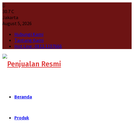
30.7
C
Jakarta
August 5, 2026
Hubungi Kami
Tantang Kami
Hot Line : 0812 1107666
Beranda
Produk