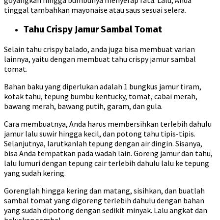
goyangkan hingga bumbunya menyerap rata. Lalu, Anda
tinggal tambahkan mayonaise atau saus sesuai selera.
Tahu Crispy Jamur Sambal Tomat
Selain tahu crispy balado, anda juga bisa membuat varian
lainnya, yaitu dengan membuat tahu crispy jamur sambal
tomat.
Bahan baku yang diperlukan adalah 1 bungkus jamur tiram,
kotak tahu, tepung bumbu kentucky, tomat, cabai merah,
bawang merah, bawang putih, garam, dan gula.
Cara membuatnya, Anda harus membersihkan terlebih dahulu
jamur lalu suwir hingga kecil, dan potong tahu tipis-tipis.
Selanjutnya, larutkanlah tepung dengan air dingin. Sisanya,
bisa Anda tempatkan pada wadah lain. Goreng jamur dan tahu,
lalu lumuri dengan tepung cair terlebih dahulu lalu ke tepung
yang sudah kering.
Gorenglah hingga kering dan matang, sisihkan, dan buatlah
sambal tomat yang digoreng terlebih dahulu dengan bahan
yang sudah dipotong dengan sedikit minyak. Lalu angkat dan
haluskan sambal.