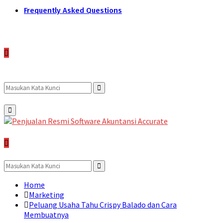
Frequently Asked Questions
Search
Search
Primary
Menu
for:
Search
for:
Search
Home
Marketing
Peluang Usaha Tahu Crispy Balado dan Cara
Membuatnya