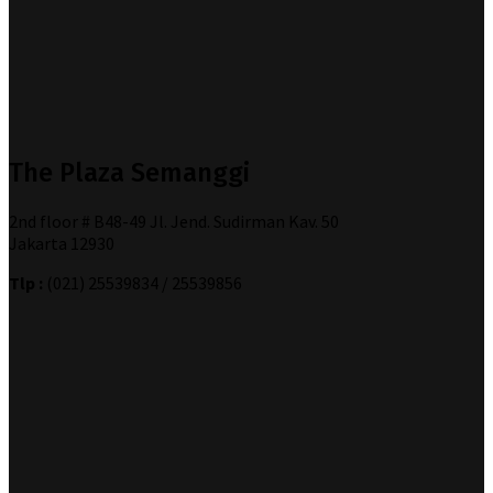
The Plaza Semanggi
2nd floor # B48-49 Jl. Jend. Sudirman Kav. 50
Jakarta 12930
Tlp :
(021) 25539834 / 25539856