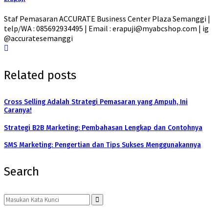
Staf Pemasaran ACCURATE Business Center Plaza Semanggi |
telp/WA : 085692934495 | Email : erapuji@myabcshop.com | ig
@accuratesemanggi
Related posts
Cross Selling Adalah Strategi Pemasaran yang Ampuh, Ini
Caranya!
Strategi B2B Marketing: Pembahasan Lengkap dan Contohnya
SMS Marketing: Pengertian dan Tips Sukses Menggunakannya
Search
Search
for:
Search