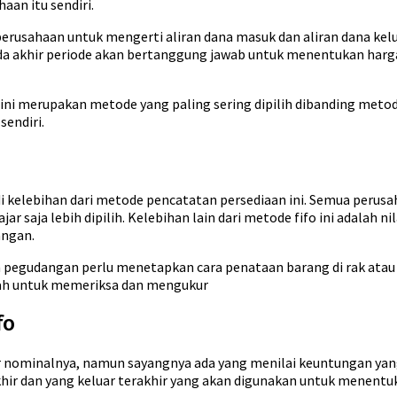
an itu sendiri.
rusahaan untuk mengerti aliran dana masuk dan aliran dana kelu
ada akhir periode akan bertanggung jawab untuk menentukan harga
ini merupakan metode yang paling sering dipilih dibanding metod
sendiri.
 kelebihan dari metode pencatatan persediaan ini. Semua peru
ar saja lebih dipilih. Kelebihan lain dari metode fifo ini adalah ni
angan.
ian pegudangan perlu menetapkan cara penataan barang di rak at
ah untuk memeriksa dan mengukur
fo
 nominalnya, namun sayangnya ada yang menilai keuntungan yang d
khir dan yang keluar terakhir yang akan digunakan untuk menentu