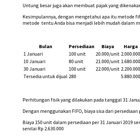
Untung besar juga akan membuat pajak yang dikenaka
Kesimpulannya, dengan mengetahui apa itu metode fifo
metode tentu Anda bisa menjadi lebih mudah dalam 
Bulan
Persediaan
Biaya
Harga
1 Januari
100 unit
20.000/unit
2.000.00
10 Januari
80 unit
21.000/unit
1.680.00
30 Januari
100 unit
22.000/unit
2.200.00
Tersedia untuk dijual
280
5.880.00
Perhitungan fisik yang dilakukan pada tanggal 31 Janua
Dengan menggunakan FIFO, biaya sisa dari persediaan pa
Biaya 150 unit dalam persediaan per 31 Januari 2019 sen
senilai Rp 2.630.000