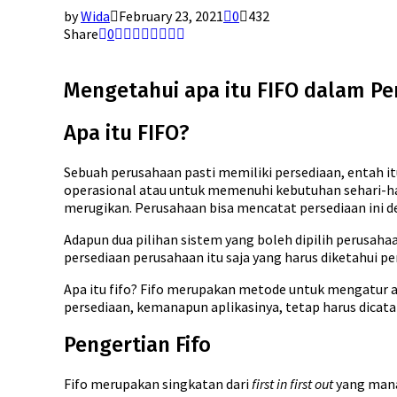
by
Wida
February 23, 2021
0
432
Share
0
Mengetahui apa itu FIFO dalam P
Apa itu FIFO?
Sebuah perusahaan pasti memiliki persediaan, entah it
operasional atau untuk memenuhi kebutuhan sehari-har
merugikan. Perusahaan bisa mencatat persediaan ini d
Adapun dua pilihan sistem yang boleh dipilih perusahaa
persediaan perusahaan itu saja yang harus diketahui p
Apa itu fifo? Fifo merupakan metode untuk mengatur a
persediaan, kemanapun aplikasinya, tetap harus dicata
Pengertian Fifo
Fifo merupakan singkatan dari
first in first out
yang mana