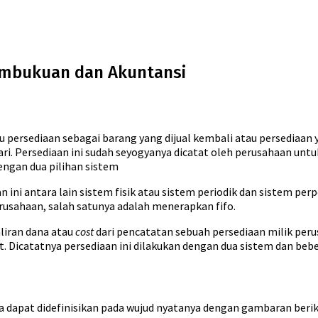
embukuan dan Akuntansi
u persediaan sebagai barang yang dijual kembali atau persediaan
i. Persediaan ini sudah seyogyanya dicatat oleh perusahaan untu
engan dua pilihan sistem
n ini antara lain sistem fisik atau sistem periodik dan sistem per
erusahaan, salah satunya adalah menerapkan fifo.
liran dana atau
cost
dari pencatatan sebuah persediaan milik per
t. Dicatatnya persediaan ini dilakukan dengan dua sistem dan beb
 dapat didefinisikan pada wujud nyatanya dengan gambaran berik