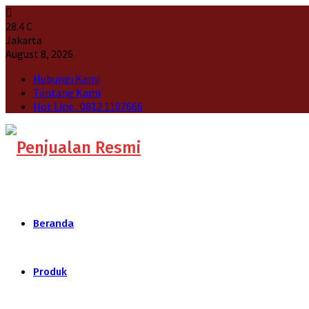
28.4
C
Jakarta
August 8, 2026
Hubungi Kami
Tantang Kami
Hot Line : 0812 1107666
Beranda
Produk