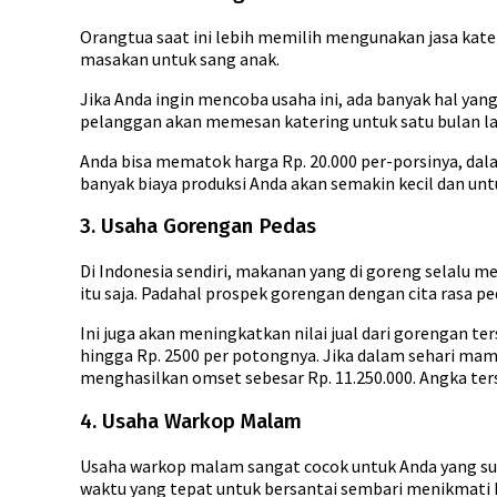
Orangtua saat ini lebih memilih mengunakan jasa kat
masakan untuk sang anak.
Jika Anda ingin mencoba usaha ini, ada banyak hal yan
pelanggan akan memesan katering untuk satu bulan lang
Anda bisa mematok harga Rp. 20.000 per-porsinya, dal
banyak biaya produksi Anda akan semakin kecil dan un
3. Usaha Gorengan Pedas
Di Indonesia sendiri, makanan yang di goreng selalu m
itu saja. Padahal prospek gorengan dengan cita rasa p
Ini juga akan meningkatkan nilai jual dari gorengan te
hingga Rp. 2500 per potongnya. Jika dalam sehari mam
menghasilkan omset sebesar Rp. 11.250.000. Angka ters
4. Usaha Warkop Malam
Usaha warkop malam sangat cocok untuk Anda yang suka
waktu yang tepat untuk bersantai sembari menikmati k