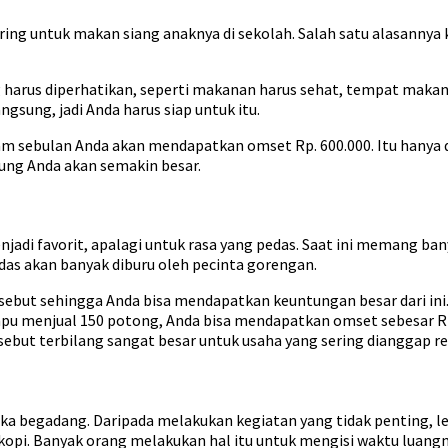
ering untuk makan siang anaknya di sekolah. Salah satu alasann
g harus diperhatikan, seperti makanan harus sehat, tempat makan
sung, jadi Anda harus siap untuk itu.
am sebulan Anda akan mendapatkan omset Rp. 600.000. Itu hanya d
tung Anda akan semakin besar.
enjadi favorit, apalagi untuk rasa yang pedas. Saat ini memang b
edas akan banyak diburu oleh pecinta gorengan.
rsebut sehingga Anda bisa mendapatkan keuntungan besar dari ini.
pu menjual 150 potong, Anda bisa mendapatkan omset sebesar Rp. 3
ebut terbilang sangat besar untuk usaha yang sering dianggap re
 begadang. Daripada melakukan kegiatan yang tidak penting, le
opi. Banyak orang melakukan hal itu untuk mengisi waktu luangn