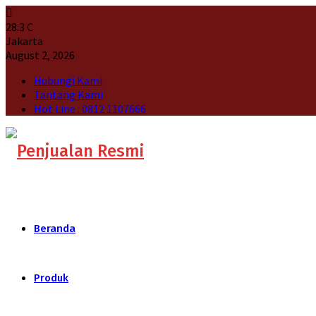
28.3
C
Jakarta
August 2, 2026
Hubungi Kami
Tantang Kami
Hot Line : 0812 1107666
Beranda
Produk