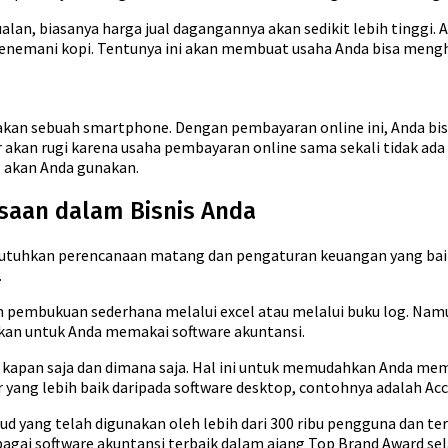
lan, biasanya harga jual dagangannya akan sedikit lebih tinggi
enemani kopi. Tentunya ini akan membuat usaha Anda bisa mengh
akan sebuah smartphone. Dengan pembayaran online ini, Anda bis
 akan rugi karena usaha pembayaran online sama sekali tidak ada 
 akan Anda gunakan.
saan dalam Bisnis Anda
butuhkan perencanaan matang dan pengaturan keuangan yang ba
.
kan pembukuan sederhana melalui excel atau melalui buku log. N
nkan untuk Anda memakai software akuntansi.
n kapan saja dan dimana saja. Hal ini untuk memudahkan Anda mem
r yang lebih baik daripada software desktop, contohnya adalah Acc
ud yang telah digunakan oleh lebih dari 300 ribu pengguna dan ter
agai software akuntansi terbaik dalam ajang Top Brand Award sel