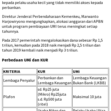
kepada pelaku usaha kecil yang tidak memiliki akses kepada
perbankan.
Direktur Jenderal Perbendaharaan Kemenkeu, Marwanto
Harjowiryono mengungkapkan, alokasi anggaran dari APBN
untuk program pembiayaan UMI terus meningkat setiap
tahunnya.
Pada 2017 pemerintah mengalokasikan dana sebesar Rp 1,5
triliun, kemudian pada 2018 naik menjadi Rp 2,5 triliun dan
tahun 2019 kembali naik menjadi Rp 3 triliun.
Perbedaan UMi dan KUR
KRITERIA
KUR
UMi
Perbankan dan
Lembaga Keuangan
Lembaga Penyalur
Lembaga Keuangan
Bukan Bank (LKBB)
sd. Rp25 juta
(Mikro) Rp25juta
Plafon
Maksimal 10 juta
s.d. Rp500 juta
(ritel)
Usaha Mikro dan
Pelaku Usaha Ultra