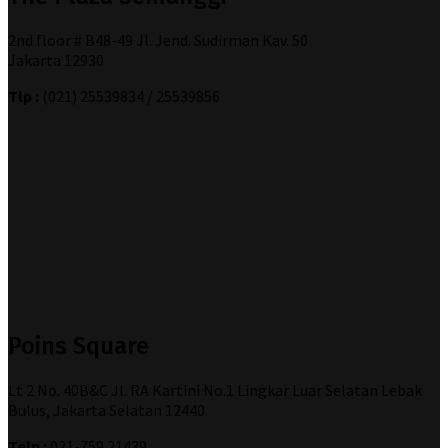
2nd floor # B48-49 Jl. Jend. Sudirman Kav. 50
Jakarta 12930
Tlp :
(021) 25539834 / 25539856
Poins Square
Lt 2 No. 40B&C Jl. RA Kartini No.1 Lingkar Luar Selatan Lebak
Bulus, Jakarta Selatan 12440
Telp :
021-759 21439