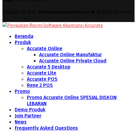
Copyright © 2022 -
Dutasolusinusantara.co.id
. All Right Reserved.
Designed and Developed by
Increase Digital
Beranda
Produk
Accurate Online
Accurate Online Manufaktur
Accurate Online Private Cloud
Accurate 5 Desktop
Accurate Lite
Accurate POS
Rene 2 POS
Promo
Promo Accurate Online SPESIAL DISKON
LEBARAN
Demo Produk
Join Partner
News
Frequently Asked Questions