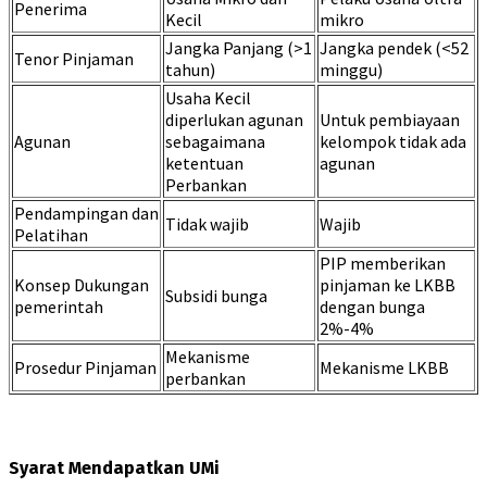
Penerima
Kecil
mikro
Jangka Panjang (>1
Jangka pendek (<52
Tenor Pinjaman
tahun)
minggu)
Usaha Kecil
diperlukan agunan
Untuk pembiayaan
Agunan
sebagaimana
kelompok tidak ada
ketentuan
agunan
Perbankan
Pendampingan dan
Tidak wajib
Wajib
Pelatihan
PIP memberikan
Konsep Dukungan
pinjaman ke LKBB
Subsidi bunga
pemerintah
dengan bunga
2%-4%
Mekanisme
Prosedur Pinjaman
Mekanisme LKBB
perbankan
Syarat Mendapatkan UMi