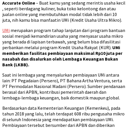
Accurate Online
– Buat kamu yang sedang merintis usaha kecil
, seperti berdagang kuliner, buka toko kelontong dan atau
jualan online yang membutuhkan modal tidak lebih dari 10
juta, nih kamu bisa manfaatin UMi (Kredit Usaha Ultra Mikro).
UMi
merupakan program tahap lanjutan dari program bantuan
sosial menjadi kemandirian usaha yang menyasar usaha mikro
yang berada di lapisan terbawah, yang belum bisa difasilitasi
perbankan melalui program Kredit Usaha Rakyat (KUR).
UMi
memberikan fasilitas pembiayaan maksimal Rp10 juta per
nasabah dan disalurkan oleh Lembaga Keuangan Bukan
Bank (LKBB).
Saat ini lembaga yang menyalurkan pembiayaan UMi antara
lain: PT Pegadaian (Persero), PT Bahana Artha Ventura, serta
PT Permodalan Nasional Madani (Persero). Sumber pendanaan
berasal dari APBN, kontribusi pemerintah daerah dan
lembaga-lembaga keuangan, baik domestik maupun global.
Berdasarkan data Kementerian Keuangan (Kemenkeu), pada
tahun 2018 yang lalu, telah terdapat 608 ribu pengusaha mikro
di seluruh Indonesia yang mendapatkan pembiayaan UMi.
Pembiayaan tersebut bersumber dari APBN dan diberikan