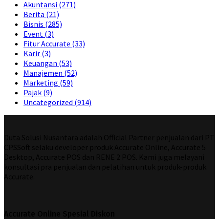
Akuntansi
(271)
Berita
(21)
Bisnis
(285)
Event
(3)
Fitur Accurate
(33)
Karir
(3)
Keuangan
(53)
Manajemen
(52)
Marketing
(59)
Pajak
(9)
Uncategorized
(914)
Duta Solusi Nusantara adalah Official Partner penjualan dari PT
CPSSoft selaku developer produk Accurate Online, Accurate 5
Desktop, Accurate POS dan RENE 2 POS. Kami juga melayani
konsultasi pra penjualan dan pelatihan untuk produk-produk
Accurate.
Accurate Online Spesial Diskon