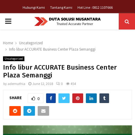
Hubungi Kami
Tantang Kami
Hot Line : 0812 1107666
PRIMARY
MENU
Home
Uncategorized
Info libur ACCURATE Business Center Plaza Semanggi
Uncategorized
Info libur ACCURATE Business Center
Plaza Semanggi
by
ademuthia
June 12, 2018
0
454
SHARE
0