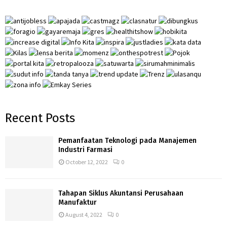
o
r
R
:
C
H
Recent Posts
Pemanfaatan Teknologi pada Manajemen
Industri Farmasi
October 12, 2022
0
Tahapan Siklus Akuntansi Perusahaan
Manufaktur
August 4, 2022
0