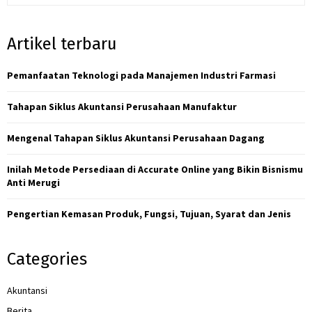
a
S
r
Artikel terbaru
c
E
h
f
Pemanfaatan Teknologi pada Manajemen Industri Farmasi
A
o
r
R
Tahapan Siklus Akuntansi Perusahaan Manufaktur
:
C
Mengenal Tahapan Siklus Akuntansi Perusahaan Dagang
H
Inilah Metode Persediaan di Accurate Online yang Bikin Bisnismu
Anti Merugi
Pengertian Kemasan Produk, Fungsi, Tujuan, Syarat dan Jenis
Categories
Akuntansi
Berita