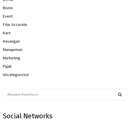
Bisnis
Event
Fitur Accurate
Karir
Keuangan
Manajemen
Marketing
Pajak
Uncategorized
S
e
a
S
r
Social Networks
c
E
h
f
A