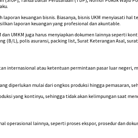
gan (SIUP), Tanda Daftar Perusahaan (TDP), Nomor Pokok Wajib P
aku.
ah laporan keuangan bisnis. Biasanya, bisnis UKM menyiasati hal
silkan laporan keuangan yang profesional dan akuntable.
KM dan UMKM juga harus menyiapkan dokumen lainnya seperti kontr
g (B/L), polis asuransi, packing list, Surat Keterangan Asal, sur
 internasional atau ketentuan permintaan pasar luar negeri, mi
ng diperlukan mulai dari ongkos produksi hingga pemasaran, seh
produksi yang kontinyu, sehingga tidak akan kelimpungan saat me
al operasional lainnya, seperti proses ekspor, prosedur dan dok