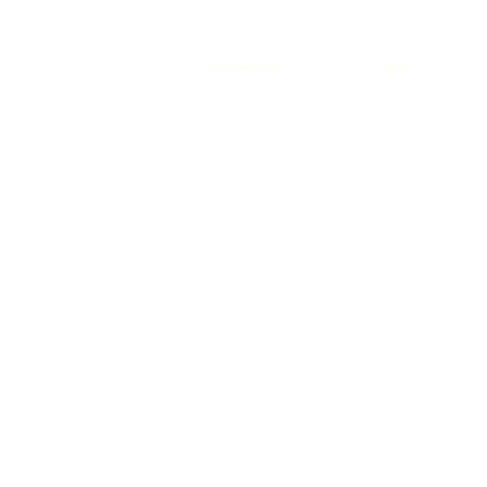
Rekomendasi
Liquid saltnic terbaik
2023