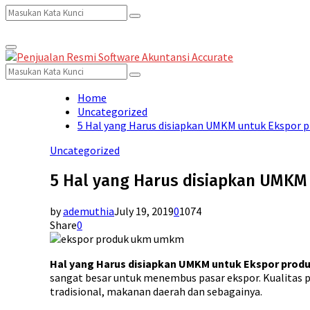
Search
Search
Primary
for:
Menu
Search
Search
for:
Home
Uncategorized
5 Hal yang Harus disiapkan UMKM untuk Ekspor p
Uncategorized
5 Hal yang Harus disiapkan UMKM 
by
ademuthia
July 19, 2019
0
1074
Share
0
Hal yang Harus disiapkan UMKM untuk Ekspor produ
sangat besar untuk menembus pasar ekspor. Kualitas p
tradisional, makanan daerah dan sebagainya.