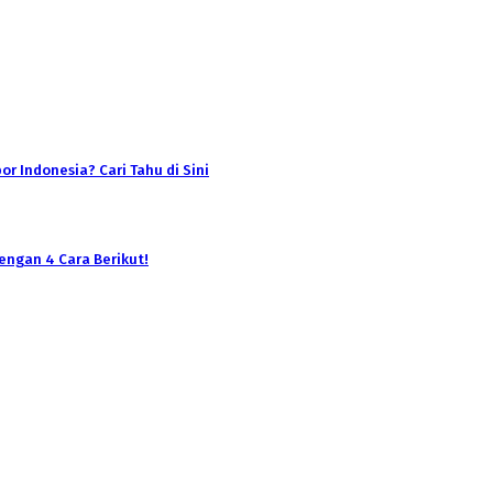
r Indonesia? Cari Tahu di Sini
engan 4 Cara Berikut!