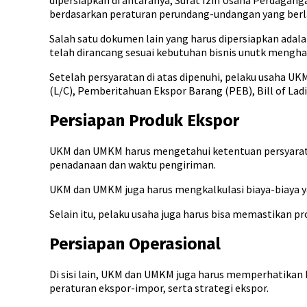
dipersiapkan di antaranya, Surat Izin Usaha Perdagan
berdasarkan peraturan perundang-undangan yang berl
Salah satu dokumen lain yang harus dipersiapkan adal
telah dirancang sesuai kebutuhan bisnis unutk mengha
Setelah persyaratan di atas dipenuhi, pelaku usaha U
(L/C), Pemberitahuan Ekspor Barang (PEB), Bill of Ladin
Persiapan Produk Ekspor
UKM dan UMKM harus mengetahui ketentuan persyaratan
penadanaan dan waktu pengiriman.
UKM dan UMKM juga harus mengkalkulasi biaya-biaya ya
Selain itu, pelaku usaha juga harus bisa memastikan 
Persiapan Operasional
Di sisi lain, UKM dan UMKM juga harus memperhatikan h
peraturan ekspor-impor, serta strategi ekspor.