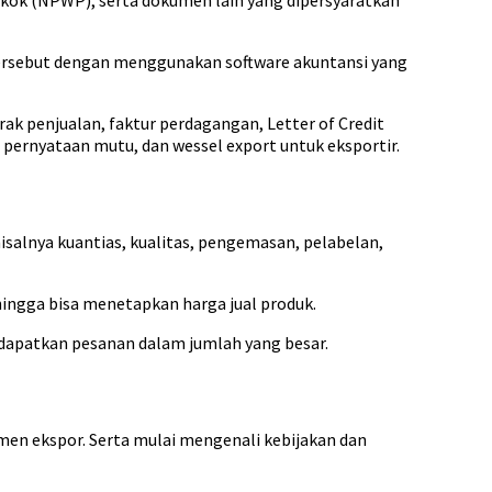
okok (NPWP), serta dokumen lain yang dipersyaratkan
 tersebut dengan menggunakan software akuntansi yang
ak penjualan, faktur perdagangan, Letter of Credit
at pernyataan mutu, dan wessel export untuk eksportir.
salnya kuantias, kualitas, pengemasan, pelabelan,
ingga bisa menetapkan harga jual produk.
ndapatkan pesanan dalam jumlah yang besar.
umen ekspor. Serta mulai mengenali kebijakan dan