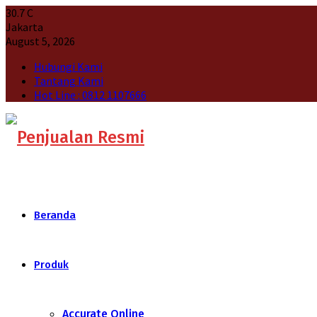
30.7
C
Jakarta
August 5, 2026
Hubungi Kami
Tantang Kami
Hot Line : 0812 1107666
Beranda
Produk
Accurate Online