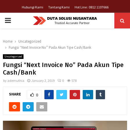
Hubungi Kami
Tantang Kami
Hot Line : 0812 1107666
PRIMARY
MENU
Home
Uncategorized
Fungsi “Next Invoice No” Pada Akun Tipe Cash/Bank
Uncategorized
Fungsi “Next Invoice No” Pada Akun Tipe
Cash/Bank
by
ademuthia
January 2, 2019
0
578
SHARE
0