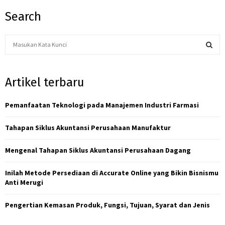
Search
S
e
a
S
r
Artikel terbaru
c
E
h
f
Pemanfaatan Teknologi pada Manajemen Industri Farmasi
A
o
r
R
Tahapan Siklus Akuntansi Perusahaan Manufaktur
:
C
Mengenal Tahapan Siklus Akuntansi Perusahaan Dagang
H
Inilah Metode Persediaan di Accurate Online yang Bikin Bisnismu
Anti Merugi
Pengertian Kemasan Produk, Fungsi, Tujuan, Syarat dan Jenis