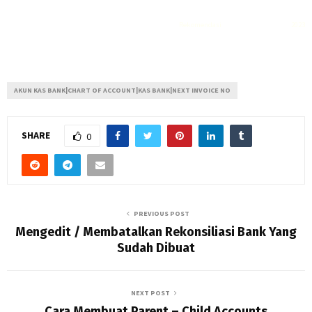
Rekomendasi
Liquid saltnic terbaik
2023
AKUN KAS BANK|CHART OF ACCOUNT|KAS BANK|NEXT INVOICE NO
SHARE
0
PREVIOUS POST
Mengedit / Membatalkan Rekonsiliasi Bank Yang
Sudah Dibuat
NEXT POST
Cara Membuat Parent – Child Accounts