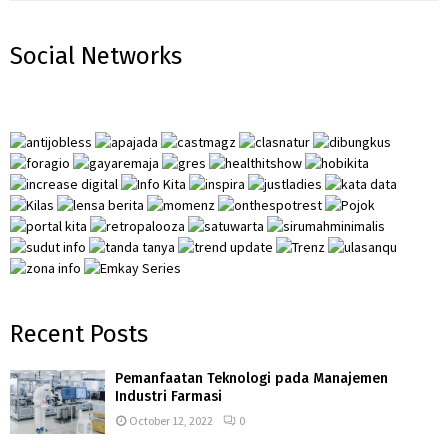
a
S
r
Social Networks
c
E
h
f
A
o
r
R
:
C
H
Recent Posts
Pemanfaatan Teknologi pada Manajemen
Industri Farmasi
October 12, 2022
0