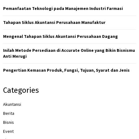
h
f
Pemanfaatan Teknologi pada Manajemen Industri Farmasi
A
o
r
R
Tahapan Siklus Akuntansi Perusahaan Manufaktur
:
C
Mengenal Tahapan Siklus Akuntansi Perusahaan Dagang
H
Inilah Metode Persediaan di Accurate Online yang Bikin Bisnismu
Anti Merugi
Pengertian Kemasan Produk, Fungsi, Tujuan, Syarat dan Jenis
Categories
Akuntansi
Berita
Bisnis
Event