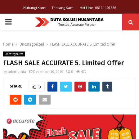
Hubungi Kami
Tantang Kami
Hot Line : 0812 1107666
PRIMARY
MENU
Home
Uncategorized
FLASH SALE ACCURATE 5. Limited Offer
Uncategorized
FLASH SALE ACCURATE 5. Limited Offer
by
ademuthia
December 10, 2019
0
472
SHARE
0