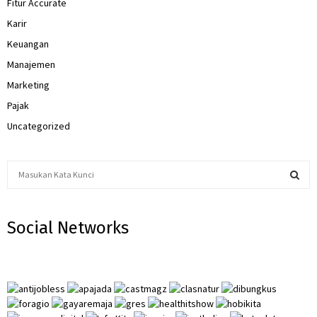
Fitur Accurate
Karir
Keuangan
Manajemen
Marketing
Pajak
Uncategorized
S
e
a
S
r
Social Networks
c
E
h
f
A
o
r
R
:
C