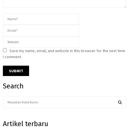
Save my name, email, and website in this browser for the next time
I comment.
Search
S
e
a
S
r
Artikel terbaru
c
E