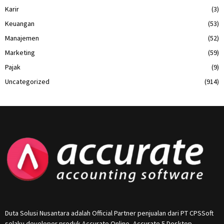
Karir
(3)
Keuangan
(53)
Manajemen
(52)
Marketing
(59)
Pajak
(9)
Uncategorized
(914)
Duta Solusi Nusantara adalah Official Partner penjualan dari PT CPSSoft
selaku developer produk Accurate Online, Accurate 5 Desktop,