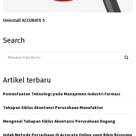
Uninstall ACCURATE 5
Search
S
e
a
S
r
Artikel terbaru
c
E
h
f
Pemanfaatan Teknologi pada Manajemen Industri Farmasi
A
o
r
R
Tahapan Siklus Akuntansi Perusahaan Manufaktur
:
C
Mengenal Tahapan Siklus Akuntansi Perusahaan Dagang
H
Inilah Metode Persediaan di Accurate Online yang Bikin Bisnismu