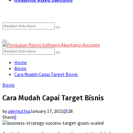
Frequently Asked Questions
Search
Search
Primary
for:
Menu
Search
Search
for:
Home
Bisnis
Cara Mudah Capai Target Bisnis
Bisnis
Cara Mudah Capai Target Bisnis
by
ademuthia
January 17, 2021
0
528
Share
0