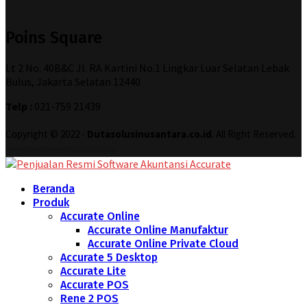
Poins Square
Lt 2 No. 40B&C Jl. RA Kartini No.1 Lingkar Luar Selatan Lebak
Bulus, Jakarta Selatan 12440
Telp :
021-759 21439
Copyright © 2022 -
Dutasolusinusantara.co.id
. All Right Reserved.
Designed and Developed by
Increase Digital
Beranda
Produk
Accurate Online
Accurate Online Manufaktur
Accurate Online Private Cloud
Accurate 5 Desktop
Accurate Lite
Accurate POS
Rene 2 POS