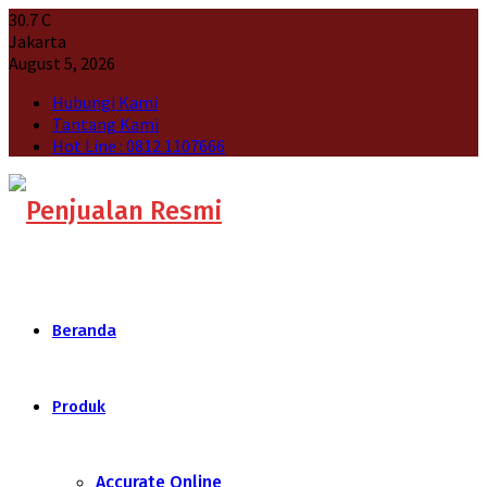
30.7
C
Jakarta
August 5, 2026
Hubungi Kami
Tantang Kami
Hot Line : 0812 1107666
Beranda
Produk
Accurate Online