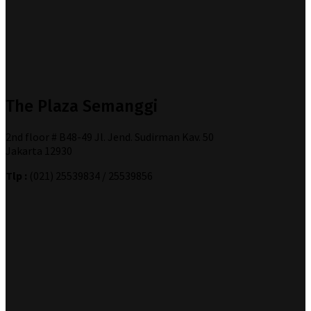
The Plaza Semanggi
2nd floor # B48-49 Jl. Jend. Sudirman Kav. 50
Jakarta 12930
Tlp :
(021) 25539834 / 25539856