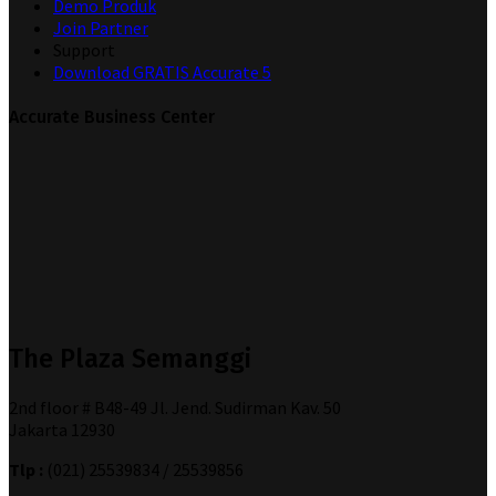
Demo Produk
Join Partner
Support
Download GRATIS Accurate 5
Accurate Business Center
The Plaza Semanggi
2nd floor # B48-49 Jl. Jend. Sudirman Kav. 50
Jakarta 12930
Tlp :
(021) 25539834 / 25539856