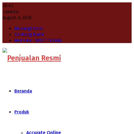
28.4
C
Jakarta
August 4, 2026
Hubungi Kami
Tantang Kami
Hot Line : 0812 1107666
Beranda
Produk
Accurate Online