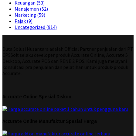
Keuangan
(53)
Manajemen
(52)
Marketing
(59)
Pajak
(9)
Uncategorized
(914)
Duta Solusi Nusantara adalah Official Partner penjualan dari PT
CPSSoft selaku developer produk Accurate Online, Accurate 5
Desktop, Accurate POS dan RENE 2 POS. Kami juga melayani
konsultasi pra penjualan dan pelatihan untuk produk-produk
Accurate.
Accurate Online Spesial Diskon
Accurate Online Manufaktur Spesial Harga