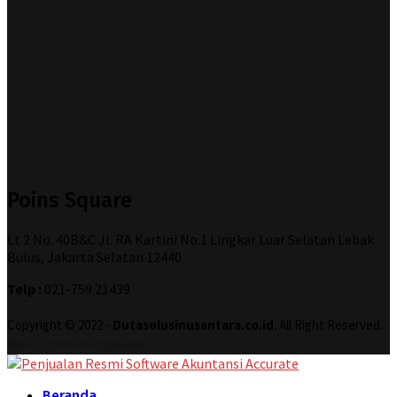
Poins Square
Lt 2 No. 40B&C Jl. RA Kartini No.1 Lingkar Luar Selatan Lebak
Bulus, Jakarta Selatan 12440
Telp :
021-759 21439
Copyright © 2022 -
Dutasolusinusantara.co.id
. All Right Reserved.
Designed and Developed by
Increase Digital
Beranda