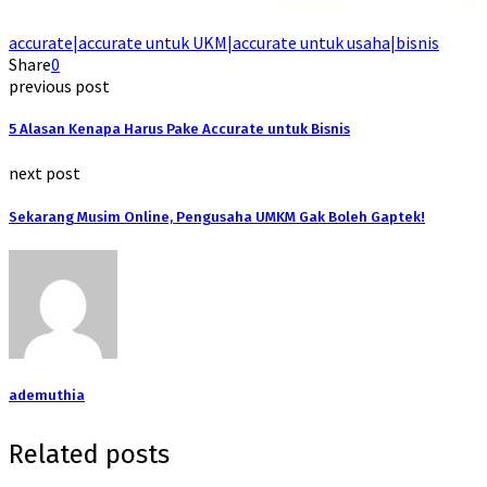
Rekomendasi
Liquid saltnic terbaik
2023
accurate|accurate untuk UKM|accurate untuk usaha|bisnis
Share
0
previous post
5 Alasan Kenapa Harus Pake Accurate untuk Bisnis
next post
Sekarang Musim Online, Pengusaha UMKM Gak Boleh Gaptek!
ademuthia
Related posts