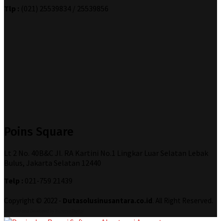
Tlp :
(021) 25539834 / 25539856
Poins Square
Lt 2 No. 40B&C Jl. RA Kartini No.1 Lingkar Luar Selatan Lebak
Bulus, Jakarta Selatan 12440
Telp :
021-759 21439
Copyright © 2022 -
Dutasolusinusantara.co.id
. All Right Reserved.
Designed and Developed by
Increase Digital