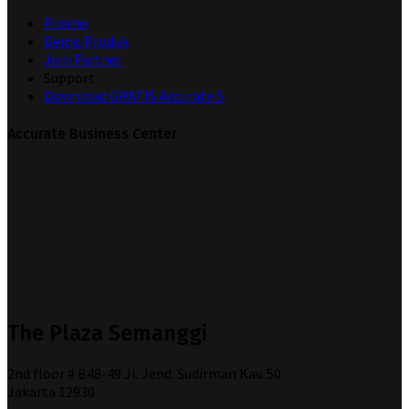
Promo
Demo Produk
Join Partner
Support
Download GRATIS Accurate 5
Accurate Business Center
The Plaza Semanggi
2nd floor # B48-49 Jl. Jend. Sudirman Kav. 50
Jakarta 12930