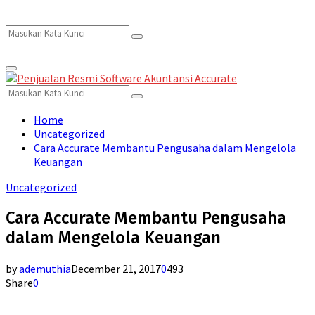
Search
Search
Primary
for:
Menu
Search
Search
for:
Home
Uncategorized
Cara Accurate Membantu Pengusaha dalam Mengelola
Keuangan
Uncategorized
Cara Accurate Membantu Pengusaha
dalam Mengelola Keuangan
by
ademuthia
December 21, 2017
0
493
Share
0