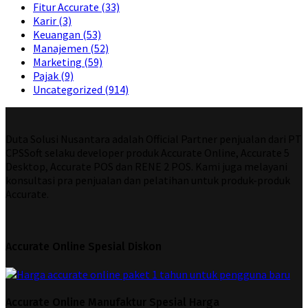
Fitur Accurate
(33)
Karir
(3)
Keuangan
(53)
Manajemen
(52)
Marketing
(59)
Pajak
(9)
Uncategorized
(914)
Duta Solusi Nusantara adalah Official Partner penjualan dari PT
CPSSoft selaku developer produk Accurate Online, Accurate 5
Desktop, Accurate POS dan RENE 2 POS. Kami juga melayani
konsultasi pra penjualan dan pelatihan untuk produk-produk
Accurate.
Accurate Online Spesial Diskon
Accurate Online Manufaktur Spesial Harga