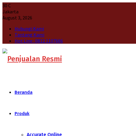
30
C
Jakarta
August 3, 2026
Hubungi Kami
Tantang Kami
Hot Line : 0812 1107666
Beranda
Produk
Accurate Online