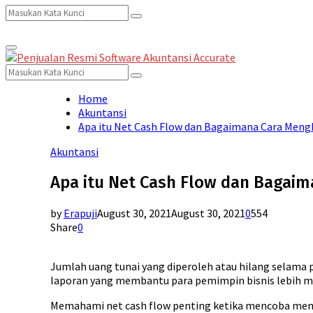
Search
Search
Primary
for:
Menu
Search
Search
for:
Home
Akuntansi
Apa itu Net Cash Flow dan Bagaimana Cara Meng
Akuntansi
Apa itu Net Cash Flow dan Bagai
by
Erapuji
August 30, 2021
August 30, 2021
0
554
Share
0
Jumlah uang tunai yang diperoleh atau hilang selama p
laporan yang membantu para pemimpin bisnis lebih m
Memahami net cash flow penting ketika mencoba memah