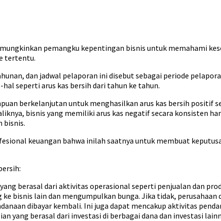
ng memungkinkan pemangku kepentingan bisnis untuk memahami ke
e tertentu.
tahunan, dan jadwal pelaporan ini disebut sebagai periode pela
l seperti arus kas bersih dari tahun ke tahun.
an berkelanjutan untuk menghasilkan arus kas bersih positif s
aliknya, bisnis yang memiliki arus kas negatif secara konsisten 
 bisnis.
rofesional keuangan bahwa inilah saatnya untuk membuat keputu
bersih:
 yang berasal dari aktivitas operasional seperti penjualan dan prod
e bisnis lain dan mengumpulkan bunga. Jika tidak, perusahaan d
naan dibayar kembali. Ini juga dapat mencakup aktivitas pendana
ian yang berasal dari investasi di berbagai dana dan investasi lai